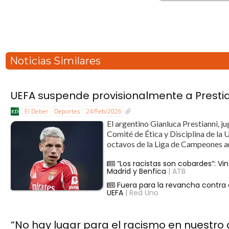
Noticias Similares
UEFA suspende provisionalmente a Prestian
El Deber
Deportes
24/Feb/2026
El argentino Gianluca Prestianni, j
Comité de Ética y Disciplina de la U
octavos de la Liga de Campeones ant
“Los racistas son cobardes”: Vin
Madrid y Benfica
| ATB
Fuera para la revancha contra 
UEFA
| Red Uno
“No hay lugar para el racismo en nuestro 