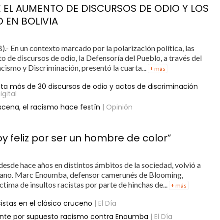
 EL AUMENTO DE DISCURSOS DE ODIO Y LOS
 EN BOLIVIA
 En un contexto marcado por la polarización política, las
to de discursos de odio, la Defensoría del Pueblo, a través del
ismo y Discriminación, presentó la cuarta...
+ más
ta más de 30 discursos de odio y actos de discriminación
igital
escena, el racismo hace festín
| Opinión
y feliz por ser un hombre de color”
esde hace años en distintos ámbitos de la sociedad, volvió a
iviano. Marc Enoumba, defensor camerunés de Blooming,
ima de insultos racistas por parte de hinchas de...
+ más
stas en el clásico cruceño
| El Día
iente por supuesto racismo contra Enoumba
| El Día