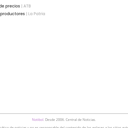
de precios
| ATB
s productores
| La Patria
Notibol
. Desde 2006. Central de Noticias.
ático de noticias y no es responsable del contenido de los enlaces a los sitios ext