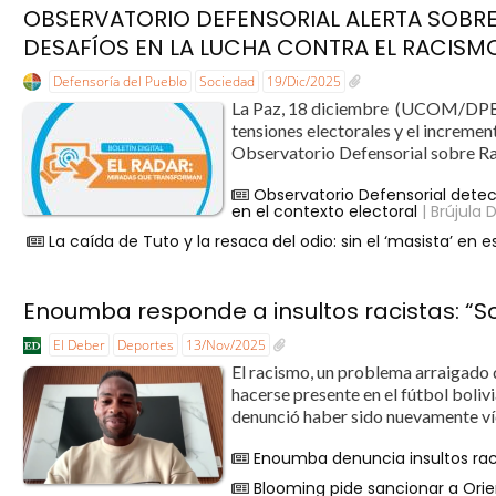
OBSERVATORIO DEFENSORIAL ALERTA SOBRE
DESAFÍOS EN LA LUCHA CONTRA EL RACISMO
Defensoría del Pueblo
Sociedad
19/Dic/2025
La Paz, 18 diciembre (UCOM/DPB).-
tensiones electorales y el incremen
Observatorio Defensorial sobre Rac
Observatorio Defensorial detec
en el contexto electoral
| Brújula D
La caída de Tuto y la resaca del odio: sin el ‘masista’ en 
Enoumba responde a insultos racistas: “So
El Deber
Deportes
13/Nov/2025
El racismo, un problema arraigado d
hacerse presente en el fútbol bol
denunció haber sido nuevamente víct
Enoumba denuncia insultos raci
Blooming pide sancionar a Or