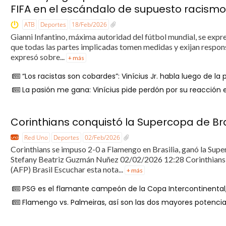
FIFA en el escándalo de supuesto racismo 
ATB
Deportes
18/Feb/2026
Gianni Infantino, máxima autoridad del fútbol mundial, se exp
que todas las partes implicadas tomen medidas y exijan responsa
expresó sobre...
+ más
“Los racistas son cobardes”: Vinícius Jr. habla luego de la
La pasión me gana: Vinícius pide perdón por su reacción e
Corinthians conquistó la Supercopa de Br
Red Uno
Deportes
02/Feb/2026
Corinthians se impuso 2-0 a Flamengo en Brasilia, ganó la Superc
Stefany Beatriz Guzmán Nuñez 02/02/2026 12:28 Corinthians e
(AFP) Brasil Escuchar esta nota...
+ más
PSG es el flamante campeón de la Copa Intercontinental,
Flamengo vs. Palmeiras, así son las dos mayores poten