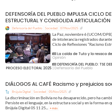
DEFENSORÍA DEL PUEBLO IMPULSA CICLO D
ESTRUCTURAL Y CONSOLIDA ARTICULACIÓN E
Defensoría del Pueblo
Sociedad
07/Nov/2025
La Paz, noviembre 6 (UCOM/DPB).– 
de intolerancia registrados durante 
Ciclo de Reflexiones “Racismo Estr
La caída de Tuto y la resaca del
Opinión
DEFENSORÍA DEL PUEBLO: TSE D
PROCESO ELECTORAL 2025
| Defensoría del Pueblo
DIÁLOGOS AL CAFÉ Racismo y prejuicios soci
Brújula Digital
Sociedad
05/Nov/2025
La discriminación en Bolivia no ha desaparecido, pero ha cam
Persiste en el lenguaje, en la estructura social y en la forma en
Brújula Digital 05 11 25...
+ más