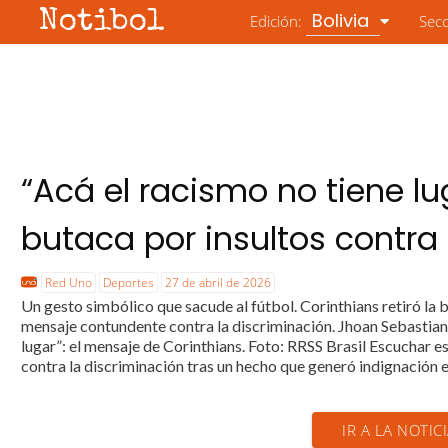
Notibol
Bolivia
Edición:
Sec
“Acá el racismo no tiene lu
butaca por insultos contra
Red Uno
Deportes
27 de abril de 2026
Un gesto simbólico que sacude al fútbol. Corinthians retiró la b
mensaje contundente contra la discriminación. Jhoan Sebastia
lugar”: el mensaje de Corinthians. Foto: RRSS Brasil Escuchar e
contra la discriminación tras un hecho que generó indignación en
IR A LA NOTIC