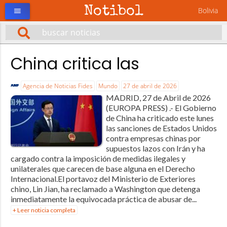
Notibol
Bolivia
menu
China critica las
Agencia de Noticias Fides
Mundo
27 de abril de 2026
MADRID, 27 de Abril de 2026
(EUROPA PRESS) .- El Gobierno
de China ha criticado este lunes
las sanciones de Estados Unidos
contra empresas chinas por
supuestos lazos con Irán y ha
cargado contra la imposición de medidas ilegales y
unilaterales que carecen de base alguna en el Derecho
Internacional.El portavoz del Ministerio de Exteriores
chino, Lin Jian, ha reclamado a Washington que detenga
inmediatamente la equivocada práctica de abusar de...
+ Leer noticia completa