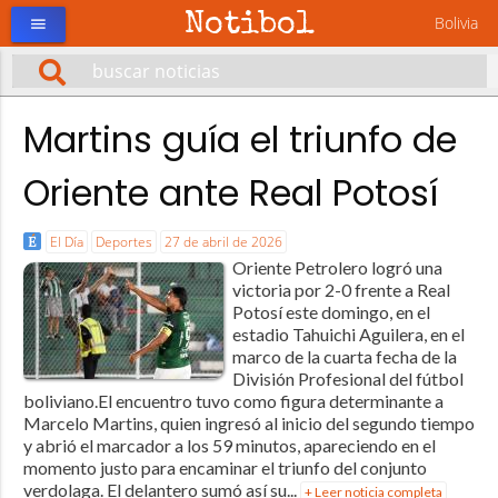
Notibol
Bolivia
menu
Martins guía el triunfo de
Oriente ante Real Potosí
El Día
Deportes
27 de abril de 2026
Oriente Petrolero logró una
victoria por 2-0 frente a Real
Potosí este domingo, en el
estadio Tahuichi Aguilera, en el
marco de la cuarta fecha de la
División Profesional del fútbol
boliviano.El encuentro tuvo como figura determinante a
Marcelo Martins, quien ingresó al inicio del segundo tiempo
y abrió el marcador a los 59 minutos, apareciendo en el
momento justo para encaminar el triunfo del conjunto
verdolaga. El delantero sumó así su...
+ Leer noticia completa