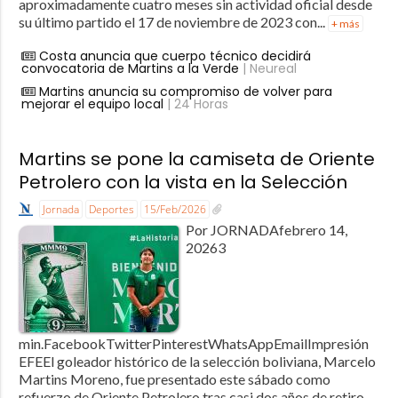
aproximadamente cuatro meses sin actividad oficial desde
su último partido el 17 de noviembre de 2023 con...
+ más
Costa anuncia que cuerpo técnico decidirá
convocatoria de Martins a la Verde
| Neureal
Martins anuncia su compromiso de volver para
mejorar el equipo local
| 24 Horas
Martins se pone la camiseta de Oriente
Petrolero con la vista en la Selección
Jornada
Deportes
15/Feb/2026
Por JORNADAfebrero 14,
20263
min.FacebookTwitterPinterestWhatsAppEmailImpresión
EFEEl goleador histórico de la selección boliviana, Marcelo
Martins Moreno, fue presentado este sábado como
refuerzo de Oriente Petrolero tras casi dos años de retiro,