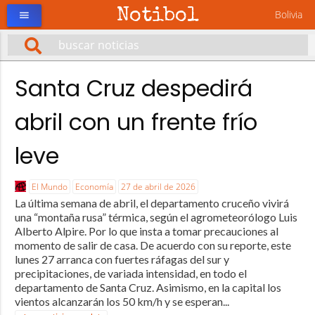
Notibol
Bolivia
menu
Santa Cruz despedirá
abril con un frente frío
leve
El Mundo
Economía
27 de abril de 2026
La última semana de abril, el departamento cruceño vivirá
una “montaña rusa” térmica, según el agrometeorólogo Luis
Alberto Alpire. Por lo que insta a tomar precauciones al
momento de salir de casa. De acuerdo con su reporte, este
lunes 27 arranca con fuertes ráfagas del sur y
precipitaciones, de variada intensidad, en todo el
departamento de Santa Cruz. Asimismo, en la capital los
vientos alcanzarán los 50 km/h y se esperan...