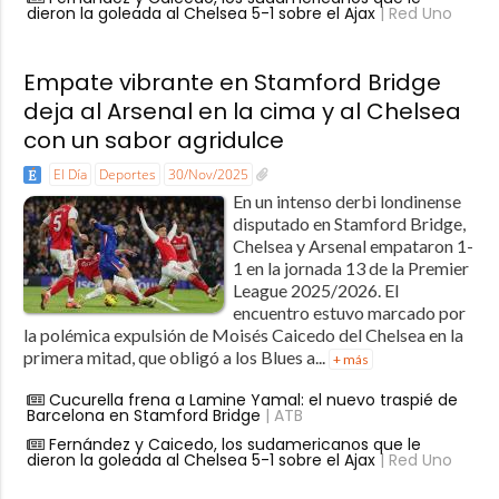
dieron la goleada al Chelsea 5-1 sobre el Ajax
| Red Uno
Empate vibrante en Stamford Bridge
deja al Arsenal en la cima y al Chelsea
con un sabor agridulce
El Día
Deportes
30/Nov/2025
En un intenso derbi londinense
disputado en Stamford Bridge,
Chelsea y Arsenal empataron 1-
1 en la jornada 13 de la Premier
League 2025/2026. El
encuentro estuvo marcado por
la polémica expulsión de Moisés Caicedo del Chelsea en la
primera mitad, que obligó a los Blues a...
+ más
Cucurella frena a Lamine Yamal: el nuevo traspié de
Barcelona en Stamford Bridge
| ATB
Fernández y Caicedo, los sudamericanos que le
dieron la goleada al Chelsea 5-1 sobre el Ajax
| Red Uno