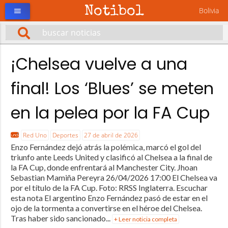
Notibol
Bolivia
menu
¡Chelsea vuelve a una
final! Los ‘Blues’ se meten
en la pelea por la FA Cup
Red Uno
Deportes
27 de abril de 2026
Enzo Fernández dejó atrás la polémica, marcó el gol del
triunfo ante Leeds United y clasificó al Chelsea a la final de
la FA Cup, donde enfrentará al Manchester City. Jhoan
Sebastian Mamiña Pereyra 26/04/2026 17:00 El Chelsea va
por el título de la FA Cup. Foto: RRSS Inglaterra. Escuchar
esta nota El argentino Enzo Fernández pasó de estar en el
ojo de la tormenta a convertirse en el héroe del Chelsea.
Tras haber sido sancionado...
+ Leer noticia completa