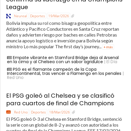
League
Neureal
Deportes
19/Mar/2026
Bolivia impulsa su rol como bisagra geopolítica entre
Atlántico y Pacífico Conductores en Santa Cruz reportan
daños y advierten riesgo por baches en calles Petrobras
anuncia apoyo logístico e inversión para Bolivia según
ministro Lo más popular The first day’s journey...
+ más
Empate vibrante en Stamford Bridge deja al Arsenal
en la cima y al Chelsea con un sabor agridulce
| El Día
PSG es el flamante campeón de la Copa
Intercontinental, tras vencer a Flamengo en los penales
|
Red Uno
El PSG goleó al Chelsea y se clasificó
para cuartos de final de Champions
Red Uno
Deportes
18/Mar/2026
El PSG goleó 0-3 al Chelsea en Stamford Bridge, sentenció
la serie con un global de 8-2 y avanzó con autoridad a los
cuartos de final de la Champions League. EFE 17/03/2026