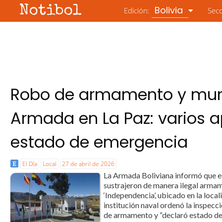
Notibol
Bolivia
Edición:
Sec
Robo de armamento y munic
Armada en La Paz: varios a
estado de emergencia
El Día
Local
27 de abril de 2026
La Armada Boliviana informó que est
sustrajeron de manera ilegal armam
‘Independencia’, ubicado en la loca
institución naval ordenó la inspec
de armamento y “declaró estado de