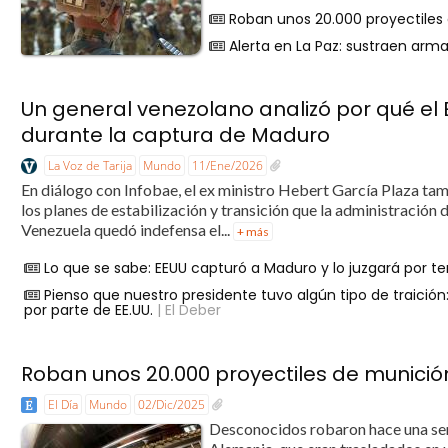
Roban unos 20.000 proyectiles 
Alerta en La Paz: sustraen arm
Un general venezolano analizó por qué el 
durante la captura de Maduro
La Voz de Tarija
Mundo
11/Ene/2026
En diálogo con Infobae, el ex ministro Hebert García Plaza ta
los planes de estabilización y transición que la administració
Venezuela quedó indefensa el...
+ más
Lo que se sabe: EEUU capturó a Maduro y lo juzgará por te
Pienso que nuestro presidente tuvo algún tipo de traición
por parte de EE.UU.
| El Deber
Roban unos 20.000 proyectiles de munición
El Día
Mundo
02/Dic/2025
Desconocidos robaron hace una sem