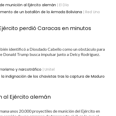
de munición al Ejército alemán
| El Día
amento de un batallón de la Armada Boliviana
| Red Uno
Ejército perdió Caracas en minutos
mbién identificó a Diosdado Cabello como un obstáculo para
n de Donald Trump busca impulsar junto a Delcy Rodríguez.
rrorismo y narcotráfico
| Unitel
: la indignación de los chavistas tras la captura de Maduro
 al Ejército alemán
ana unos 20.000 proyectiles de munición del Ejército en