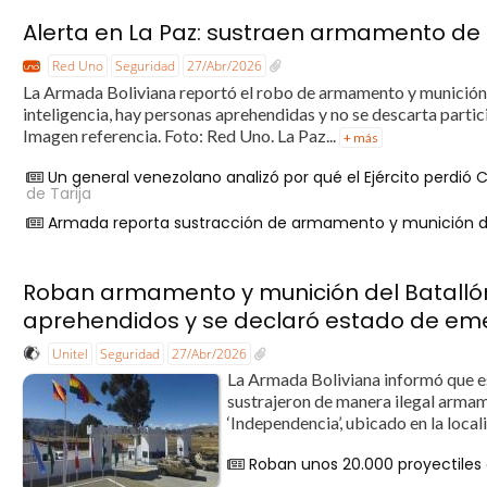
Alerta en La Paz: sustraen armamento de 
Red Uno
Seguridad
27/Abr/2026
La Armada Boliviana reportó el robo de armamento y munición e
inteligencia, hay personas aprehendidas y no se descarta part
Imagen referencia. Foto: Red Uno. La Paz...
+ más
Un general venezolano analizó por qué el Ejército perdi
de Tarija
Armada reporta sustracción de armamento y munición de
Roban armamento y munición del Batallón
aprehendidos y se declaró estado de em
Unitel
Seguridad
27/Abr/2026
La Armada Boliviana informó que est
sustrajeron de manera ilegal armam
‘Independencia’, ubicado en la local
Roban unos 20.000 proyectiles 