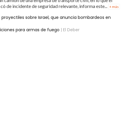
n camión de una empresa de transporte civil, en lo que el
có de incidente de seguridad relevante, informa este...
+ más
 proyectiles sobre Israel, que anuncia bombardeos en
iciones para armas de fuego
| El Deber