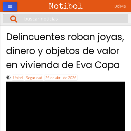
Notibol
Bolivia
menu
Delincuentes roban joyas,
dinero y objetos de valor
en vivienda de Eva Copa
Unitel
Seguridad
26 de abril de 2026