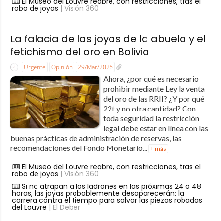
El Museo del Louvre reabre, con restricciones, tras el
robo de joyas
| Visión 360
La falacia de las joyas de la abuela y el
fetichismo del oro en Bolivia
Urgente
Opinión
29/Mar/2026
Ahora, ¿por qué es necesario
prohibir mediante Ley la venta
del oro de las RRII? ¿Y por qué
22t y no otra cantidad? Con
toda seguridad la restricción
legal debe estar en línea con las
buenas prácticas de administración de reservas, las
recomendaciones del Fondo Monetario...
+ más
El Museo del Louvre reabre, con restricciones, tras el
robo de joyas
| Visión 360
Si no atrapan a los ladrones en las próximas 24 o 48
horas, las joyas probablemente desaparecerán: la
carrera contra el tiempo para salvar las piezas robadas
del Louvre
| El Deber