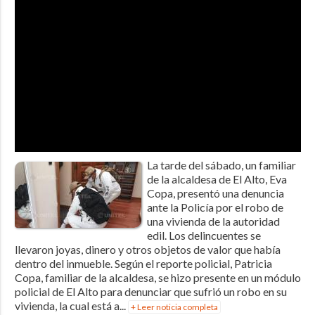
La tarde del sábado, un familiar
de la alcaldesa de El Alto, Eva
Copa, presentó una denuncia
ante la Policía por el robo de
una vivienda de la autoridad
edil. Los delincuentes se
llevaron joyas, dinero y otros objetos de valor que había
dentro del inmueble. Según el reporte policial, Patricia
Copa, familiar de la alcaldesa, se hizo presente en un módulo
policial de El Alto para denunciar que sufrió un robo en su
vivienda, la cual está a...
+ Leer noticia completa