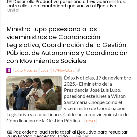
Desarrollo Productivo posesiona a tres viceministros,
entre ellos una exautoridad que vuelve al Ejecutivo
|
Unitel
Ministro Lupo posesiona a los
viceministros de Coordinación
Legislativa, Coordinación de la Gestión
Pública, de Autonomías y Coordinación
con Movimientos Sociales
Éxito Noticias
Local
17/Nov/2025
Éxito Noticias, 17 de noviembre
2025.– El ministro de la
Presidencia, José Luis Lupo,
posesionó este lunes a Wilson
Santamaría Choque como el
viceministro de Coordinación
Legislativa y a Julio Linares Calderón como viceministro de
Coordinación de la Gestión Pública....
+ más
Paz ordena ‘auditoría total’ al Ejecutivo para resucitar
a un Estado descentralizado
| El Deber