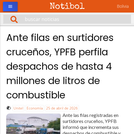
Notibol
Bolivia
menu
Ante filas en surtidores
cruceños, YPFB perfila
despachos de hasta 4
millones de litros de
combustible
Unitel
Economía
25 de abril de 2026
Ante las filas registradas en
surtidores cruceños, YPFB
informó que incrementa sus
despachos de combustible y