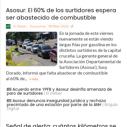
Asosur: El 60% de los surtidores espera
ser abastecido de combustible
El Deber
Economía
06/Mar/2026
En la jornada de este viernes
nuevamente se están viendo
largas filas por gasolina en los
distintos surtidores de la capital
cruceña. La gerente general de
la Asociación Departamental de
Surtidores (Asosur), Susy
Dorado, informó que falta abastecer de combustible
al 60% de...
+ más
Acuerdo entre YPFB y Asosur desinfla amenaza de
paro de surtidores
| El Deber
Asosur denuncia inseguridad jurídica y rechaza
precintado de una estación por parte de la ANH
| Brújula
Digital
Señal de alerta: cuántos kilómetros se