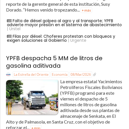
reporte de la gerente general de esta institución, Susy
Dorado. “Hemos venido tropezando...
+ más
Falta de diésel golpea al agro y al transporte; YPFB
advierte mayor presión en el sistema de abastecimiento
| Unitel
Filas por diésel: Choferes protestan con bloqueos y
exigen soluciones al Gobierno
| Urgente
YPFB despacha 5 MM de litros de
gasolina aditivada
La Estrella del Oriente
Economía
08/Mar/2026
La empresa estatal Yacimientos
Petrolíferos Fiscales Bolivianos
(YPFB) programó para este
viernes el despacho de 5
millones de litros de gasolina
aditivada desde sus plantas de
almacenaje de Senkata, en El
Alto y de Palmasola, en Santa Cruz, con el objetivo de
reforzar el...
+ más