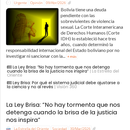
Urgente
Opinión
09/Abr/2026
Bolivia tiene una deuda
pendiente con las
sobrevivientes de violencia
sexual. La Corte Interamericana
de Derechos Humanos (Corte
IDH) lo estableció hace tres
años, cuando determinó la
responsabilidad internacional del Estado boliviano por no
investigar ni sancionar con la...
+ más
La Ley Brisa: “No hay tormenta que nos detenga
cuando la brisa de la justicia nos inspira”
| La Estrella del
Oriente
Ley Brisa: Por qué el sistema judicial debe ajustarse a
la ciencia y no al revés
| Visión 360
La Ley Brisa: “No hay tormenta que nos
detenga cuando la brisa de la justicia
nos inspira”
La Estrella del Oriente
Sociedad
30/Mar/2026