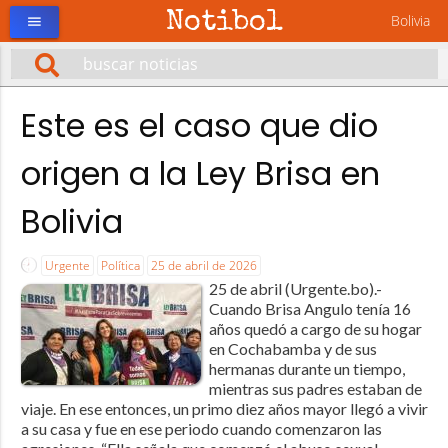
Notibol
Bolivia
menu
Este es el caso que dio
origen a la Ley Brisa en
Bolivia
Urgente
Política
25 de abril de 2026
25 de abril (Urgente.bo).-
Cuando Brisa Angulo tenía 16
años quedó a cargo de su hogar
en Cochabamba y de sus
hermanas durante un tiempo,
mientras sus padres estaban de
viaje. En ese entonces, un primo diez años mayor llegó a vivir
a su casa y fue en ese periodo cuando comenzaron las