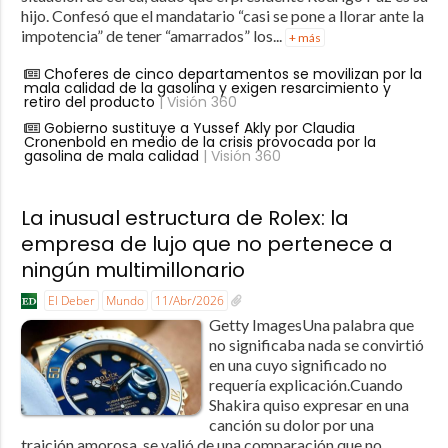
hijo. Confesó que el mandatario “casi se pone a llorar ante la
impotencia” de tener “amarrados” los...
+ más
Choferes de cinco departamentos se movilizan por la
mala calidad de la gasolina y exigen resarcimiento y
retiro del producto
| Visión 360
Gobierno sustituye a Yussef Akly por Claudia
Cronenbold en medio de la crisis provocada por la
gasolina de mala calidad
| Visión 360
La inusual estructura de Rolex: la
empresa de lujo que no pertenece a
ningún multimillonario
El Deber
Mundo
11/Abr/2026
Getty ImagesUna palabra que
no significaba nada se convirtió
en una cuyo significado no
requería explicación.Cuando
Shakira quiso expresar en una
canción su dolor por una
traición amorosa, se valió de una comparación que no