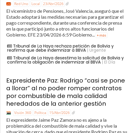
Red Uno
Local
23/Abr/2026
El viceministro de Pensiones, José Valencia, aseguró que el
Estado adoptará las medidas necesarias para garantizar el
pago correspondiente, durante una conferencia de prensa
en la que participó junto a otros altos funcionarios del
Gobierno. EFE 23/04/2026 6:59 Gobierno...
+ más
Tribunal de La Haya rechaza petición de Bolivia y
reafirma que debe indemnizar a BBVA
| Urgente
Tribunal de La Haya desestima la solicitud de Bolivia y
confirma la obligación de indemnizar al BBVA
| El Día
Expresidente Paz: Rodrigo “casi se pone
a llorar” al no poder romper contratos
por combustible de mala calidad
heredados de la anterior gestión
Visión 360
Política
15/Abr/2026
El expresidente Jaime Paz Zamora no es ajeno a la
problemática del combustible de mala calidad y vive la
situación de cerca, dado que el presidente Rodrigo Paz es su