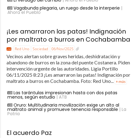
El verdugo del cambio
| Ahora el Pueblo
Vagabunda plegaria, un ruego desde la interperie
|
Ahora el Pueblo
¡Les amarraron las patas! Indignación
por maltrato a burros en Cochabamba
Red Uno
Sociedad
06/Nov/2025
Vecinos alertan sobre graves heridas, deshidratación y
abandono de burros en la zona del puente Costanera. Piden
intervención urgente de las autoridades. Ligia Portillo
06/11/2025 8:23 ¡Les amarraron las patas! Indignación por
maltrato a burros en Cochabamba. Foto: Red Uno...
+ más
Las tarántulas impresionan hasta con dos patas
menos, según estudio
| ATB
Oruro: Multitudinaria movilización exige un alto al
maltrato animal y promueve tenencia responsable
| La
Patria
El acuerdo Paz