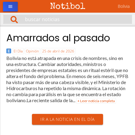
Notibol
Bolivia
menu
Amarrados al pasado
El Día
Opinión
25 de abril de 2026
Bolivia no está atrapada en una crisis de nombres, sino en
una estructura. Cambiar autoridades, ministros o
presidentes de empresas estatales es un ritual estéril que no
altera el fondo del problema. En menos de seis meses, YPFB
ha visto pasar más de una cabeza visible, y el Ministerio de
Hidrocarburos ha repetido la misma dinámica. La rotación
no cambia para parálisis en la que se encuentra el estado
boliviano.La reciente salida de la...
+ Leer noticia completa
IR A LA NOTICIA EN EL DÍA