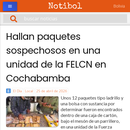
Notibol
Bolivia
menu
Hallan paquetes
sospechosos en una
unidad de la FELCN en
Cochabamba
El Día
Local
25 de abril de 2026
Unos 12 paquetes tipo ladrillo y
una bolsa con sustancia por
determinar fueron encontrados
dentro de una caja de cartón,
bajo el mesón de un parrillero,
en una unidad de la Fuerza