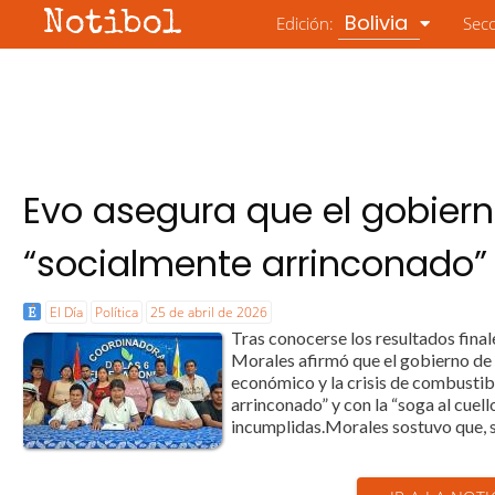
Notibol
Bolivia
Edición:
Sec
Evo asegura que el gobiern
“socialmente arrinconado” y
El Día
Política
25 de abril de 2026
Tras conocerse los resultados final
Morales afirmó que el gobierno de 
económico y la crisis de combustible
arrinconado” y con la “soga al cuell
incumplidas.Morales sostuvo que, s