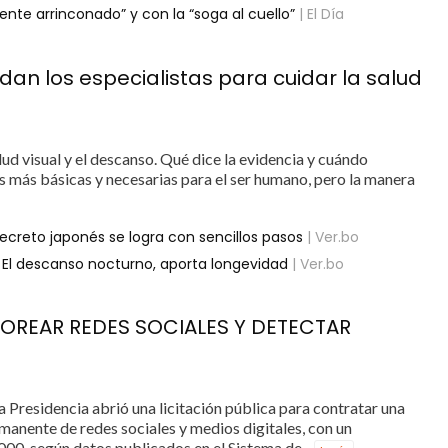
nte arrinconado” y con la “soga al cuello”
| El Día
an los especialistas para cuidar la salud
alud visual y el descanso. Qué dice la evidencia y cuándo
s más básicas y necesarias para el ser humano, pero la manera
reto japonés se logra con sencillos pasos
| Ver.bo
El descanso nocturno, aporta longevidad
| Ver.bo
TOREAR REDES SOCIALES Y DETECTAR
a Presidencia abrió una licitación pública para contratar una
anente de redes sociales y medios digitales, con un
000, según datos publicados en el Sistema de...