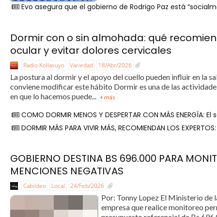
Evo asegura que el gobierno de Rodrigo Paz está “socialme
Dormir con o sin almohada: qué recomiend
ocular y evitar dolores cervicales
Radio Kollasuyo
Variedad
18/Abr/2026
La postura al dormir y el apoyo del cuello pueden influir en la s
conviene modificar este hábito Dormir es una de las actividade
en que lo hacemos puede...
+ más
COMO DORMIR MENOS Y DESPERTAR CON MÁS ENERGÍA: El sec
DORMIR MÁS PARA VIVIR MÁS, RECOMIENDAN LOS EXPERTOS: 
GOBIERNO DESTINA BS 696.000 PARA MONI
MENCIONES NEGATIVAS
Cabildeo
Local
24/Feb/2026
Por: Tonny Lopez El Ministerio de l
empresa que realice monitoreo perm
presupuesto referencial de Bs 696.