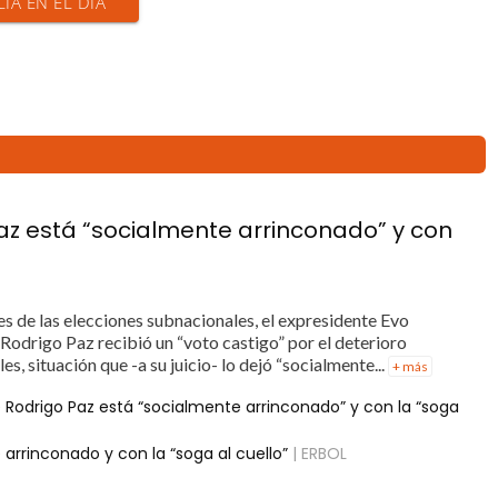
CIA EN EL DÍA
az está “socialmente arrinconado” y con
es de las elecciones subnacionales, el expresidente Evo
Rodrigo Paz recibió un “voto castigo” por el deterioro
s, situación que -a su juicio- lo dejó “socialmente...
+ más
 Rodrigo Paz está “socialmente arrinconado” y con la “soga
arrinconado y con la “soga al cuello”
| ERBOL