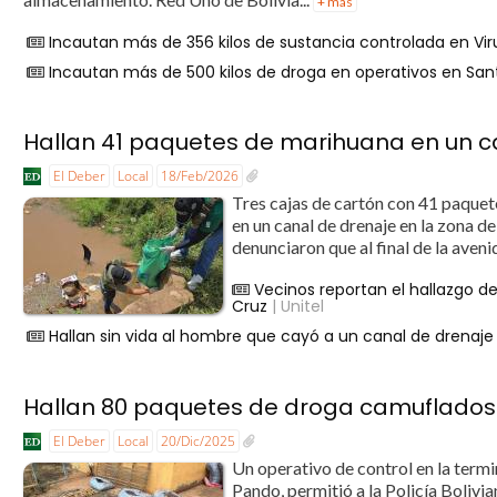
+ más
Incautan más de 356 kilos de sustancia controlada en Vir
Incautan más de 500 kilos de droga en operativos en Sant
Hallan 41 paquetes de marihuana en un ca
El Deber
Local
18/Feb/2026
Tres cajas de cartón con 41 paquet
en un canal de drenaje en la zona d
denunciaron que al final de la aveni
Vecinos reportan el hallazgo 
Cruz
| Unitel
Hallan sin vida al hombre que cayó a un canal de drenaje 
Hallan 80 paquetes de droga camuflados 
El Deber
Local
20/Dic/2025
Un operativo de control en la termi
Pando, permitió a la Policía Bolivi