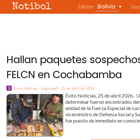
Notibol
Bolivia
Edición:
Sec
Hallan paquetes sospechos
FELCN en Cochabamba
Éxito Noticias
Seguridad
25 de abril de 2026
Éxito Noticias, 25 de abril 2026.- 
determinar fueron encontrados dentr
unidad de la Fuerza Especial de L
viceministro de Defensa Social y S
fue puesto de inmediato en conocimi