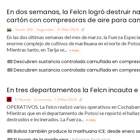
En dos semanas, la Felcn logró destruir na
cartón con compresoras de aire para ca
Visión 360
Seguridad
31/Mar/2026
En las dos últimas semanas del mes de marzo, la Fuerza Especia
enorme complejo de cultivos de marihuana en el norte de Potosí;
Mientras tanto, en Tarija se...
+ más
Descubren sustancia controlada camuflada en compresora
Descubren sustancia controlada camuflada en compresora
En tres departamentos la Felcn incauta e
El Mundo
Economía
13/Mar/2026
OPERATIVOS. La Felcn realizó varios operativos en Cochabamba
Mientras que en el departamento de Potosí se reportó el halla
destruidos e incinerados. La Fuerza...
+ más
Bolivia también produce la marihuana ICE; desde enero 
El boom de la marihuana
| Informe Exclusivo