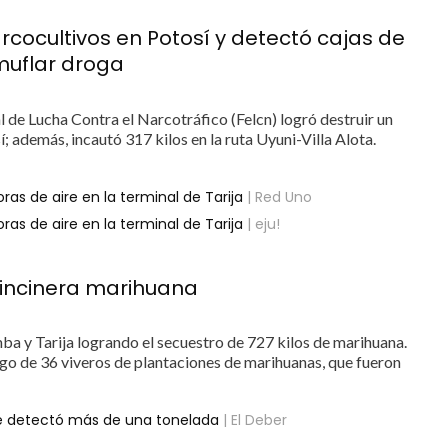
rcocultivos en Potosí y detectó cajas de
muflar droga
l de Lucha Contra el Narcotráfico (Felcn) logró destruir un
 además, incautó 317 kilos en la ruta Uyuni-Villa Alota.
s de aire en la terminal de Tarija
| Red Uno
s de aire en la terminal de Tarija
| eju!
 incinera marihuana
 y Tarija logrando el secuestro de 727 kilos de marihuana.
zgo de 36 viveros de plantaciones de marihuanas, que fueron
se detectó más de una tonelada
| El Deber