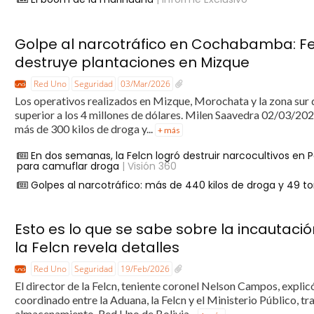
Golpe al narcotráfico en Cochabamba: Fel
destruye plantaciones en Mizque
Red Uno
Seguridad
03/Mar/2026
Los operativos realizados en Mizque, Morochata y la zona sur 
superior a los 4 millones de dólares. Milen Saavedra 02/03/2
más de 300 kilos de droga y...
+ más
En dos semanas, la Felcn logró destruir narcocultivos en
para camuflar droga
| Visión 360
Golpes al narcotráfico: más de 440 kilos de droga y 49 
Esto es lo que se sabe sobre la incautació
la Felcn revela detalles
Red Uno
Seguridad
19/Feb/2026
El director de la Felcn, teniente coronel Nelson Campos, explic
coordinado entre la Aduana, la Felcn y el Ministerio Público, t
almacenamiento. Red Uno de Bolivia...