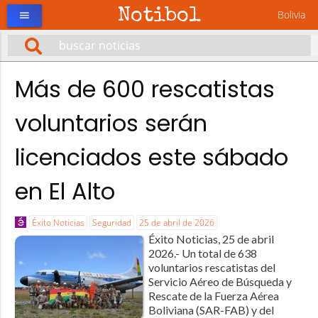
Notibol
Bolivia
menu
Más de 600 rescatistas
voluntarios serán
licenciados este sábado
en El Alto
Éxito Noticias
Seguridad
25 de abril de 2026
Éxito Noticias, 25 de abril
2026.- Un total de 638
voluntarios rescatistas del
Servicio Aéreo de Búsqueda y
Rescate de la Fuerza Aérea
Boliviana (SAR-FAB) y del