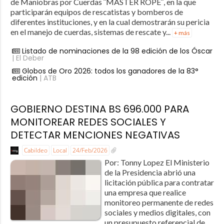
de Maniobras por Cuerdas ¨MASTER ROPE¨, en la que
participarán equipos de rescatistas y bomberos de
diferentes instituciones, y en la cual demostrarán su pericia
en el manejo de cuerdas, sistemas de rescate y...
+ más
Listado de nominaciones de la 98 edición de los Óscar
| El Deber
Globos de Oro 2026: todos los ganadores de la 83°
edición
| ATB
GOBIERNO DESTINA BS 696.000 PARA
MONITOREAR REDES SOCIALES Y
DETECTAR MENCIONES NEGATIVAS
Cabildeo
Local
24/Feb/2026
Por: Tonny Lopez El Ministerio
de la Presidencia abrió una
licitación pública para contratar
una empresa que realice
monitoreo permanente de redes
sociales y medios digitales, con
un presupuesto referencial de