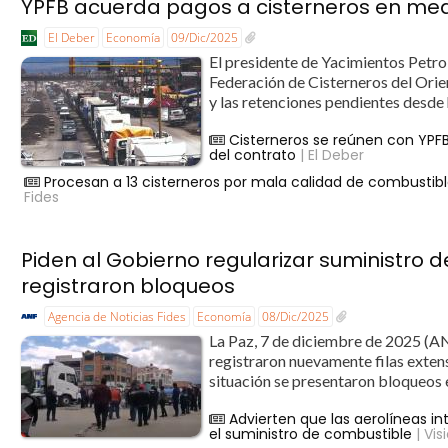
YPFB acuerda pagos a cisterneros en medi
El Deber
Economía
09/Dic/2025
El presidente de Yacimientos Petrol
Federación de Cisterneros del Orie
y las retenciones pendientes desde h
Cisterneros se reúnen con YPF
del contrato
| El Deber
Procesan a 13 cisterneros por mala calidad de combustib
Fides
Piden al Gobierno regularizar suministro d
registraron bloqueos
Agencia de Noticias Fides
Economía
08/Dic/2025
La Paz, 7 de diciembre de 2025 (ANF
registraron nuevamente filas exten
situación se presentaron bloqueos e
Advierten que las aerolíneas int
el suministro de combustible
| Vis