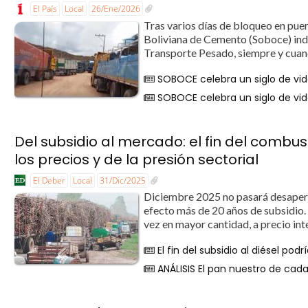
El País
Local
26/Ene/2026
Tras varios días de bloqueo en pue
Boliviana de Cemento (Soboce) indi
Transporte Pesado, siempre y cuand
SOBOCE celebra un siglo de vid
SOBOCE celebra un siglo de vid
Del subsidio al mercado: el fin del combust
los precios y de la presión sectorial
El Deber
Local
31/Dic/2025
Diciembre 2025 no pasará desaperc
efecto más de 20 años de subsidio
vez en mayor cantidad, a precio int
El fin del subsidio al diésel po
ANÁLISIS El pan nuestro de cada