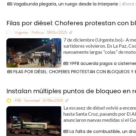
Vagabunda plegaria, un ruego desde la interperie
| Ahora 
Filas por diésel: Choferes protestan con 
Urgente
Política
08/Dic/2025
7 de diciembre (Urgente.bo).- A men
surtidores volvieron. En La Paz, Co
nuevamente largas “colas” de motori
YPFB acuerda pagos a cisterner
FILAS POR DIÉSEL: CHOFERES PROTESTAN CON BLOQUEOS Y 
Instalan múltiples puntos de bloqueo en r
ATB
Sociedad
07/Dic/2025
La escasez de diésel volvió a encen
hasta Santa Cruz, pasando por El Al
anunciaron nuevas medidas si el Go
La falta de combustible, un dr