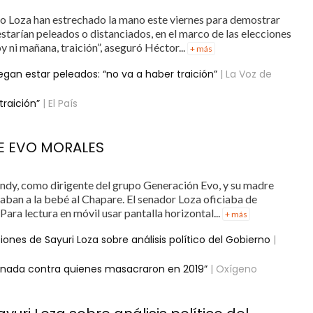
do Loza han estrechado la mano este viernes para demostrar
starían peleados o distanciados, en el marco de las elecciones
y ni mañana, traición”, aseguró Héctor...
+ más
egan estar peleados: “no va a haber traición”
| La Voz de
traición”
| El País
E EVO MORALES
ndy, como dirigente del grupo Generación Evo, y su madre
vaban a la bebé al Chapare. El senador Loza oficiaba de
ara lectura en móvil usar pantalla horizontal...
+ más
ones de Sayuri Loza sobre análisis político del Gobierno
|
e nada contra quienes masacraron en 2019”
| Oxígeno