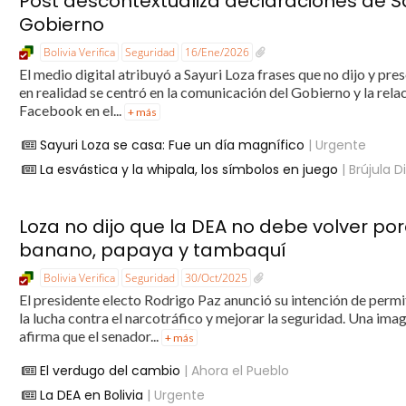
Post descontextualiza declaraciones de Say
Gobierno
Bolivia Verifica
Seguridad
16/Ene/2026
El medio digital atribuyó a Sayuri Loza frases que no dijo y pr
en realidad se centró en la comunicación del Gobierno y la relac
Facebook en el...
+ más
Sayuri Loza se casa: Fue un día magnífico
| Urgente
La esvástica y la whipala, los símbolos en juego
| Brújula Di
Loza no dijo que la DEA no debe volver po
banano, papaya y tambaquí
Bolivia Verifica
Seguridad
30/Oct/2025
El presidente electo Rodrigo Paz anunció su intención de permit
la lucha contra el narcotráfico y mejorar la seguridad. Una im
afirma que el senador...
+ más
El verdugo del cambio
| Ahora el Pueblo
La DEA en Bolivia
| Urgente