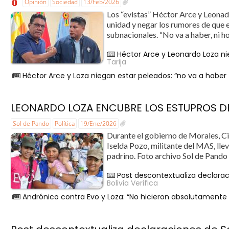
Opinión
Sociedad
13/Feb/2026
Los “evistas” Héctor Arce y Leona
unidad y negar los rumores de que e
subnacionales. “No va a haber, ni ho
Héctor Arce y Leonardo Loza ni
Tarija
Héctor Arce y Loza niegan estar peleados: “no va a haber 
LEONARDO LOZA ENCUBRE LOS ESTUPROS D
Sol de Pando
Política
19/Ene/2026
Durante el gobierno de Morales, Ci
Iselda Pozo, militante del MAS, lle
padrino. Foto archivo Sol de Pando P
Post descontextualiza declaraci
Bolivia Verifica
Andrónico contra Evo y Loza: “No hicieron absolutament