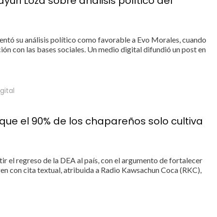
uri Loza sobre análisis político del
esentó su análisis político como favorable a Evo Morales, cuando
ión con las bases sociales. Un medio digital difundió un post en
gital
rque el 90% de los chapareños solo cultiva
ir el regreso de la DEA al país, con el argumento de fortalecer
agen con cita textual, atribuida a Radio Kawsachun Coca (RKC),