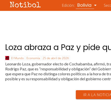
Notibol
Bolivia
Edición:
Sec
Loza abraza a Paz y pide q
El Mundo
Economía
25 de abril de 2026
Leonardo Loza, gobernador electo de Cochabamba, afirmó, tras
Rodrigo Paz, que es “responsabilidad y obligación” del Gobier
que espera que Paz no distinga colores políticos a la hora de tr
posible y es su responsabilidad y obligación del gobierno centra
IR A LA NOTIC