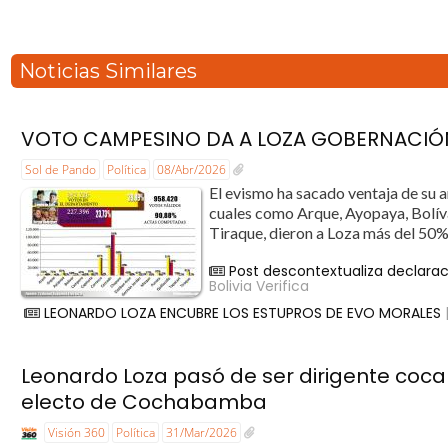
Noticias Similares
VOTO CAMPESINO DA A LOZA GOBERNACI
Sol de Pando
Política
08/Abr/2026
El evismo ha sacado ventaja de su 
cuales como Arque, Ayopaya, Bolív
Tiraque, dieron a Loza más del 50%
Post descontextualiza declaraci
Bolivia Verifica
LEONARDO LOZA ENCUBRE LOS ESTUPROS DE EVO MORALES
Leonardo Loza pasó de ser dirigente coca
electo de Cochabamba
Visión 360
Política
31/Mar/2026