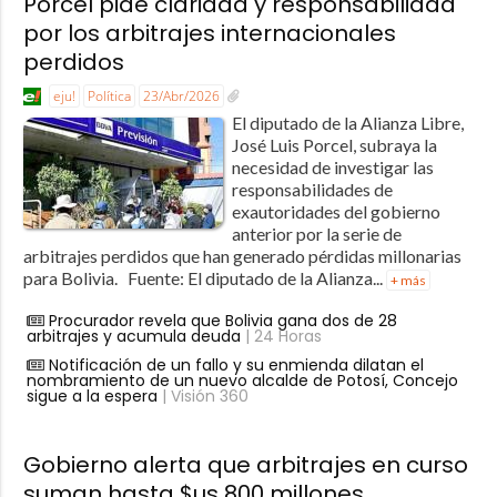
Porcel pide claridad y responsabilidad
por los arbitrajes internacionales
perdidos
eju!
Política
23/Abr/2026
El diputado de la Alianza Libre,
José Luis Porcel, subraya la
necesidad de investigar las
responsabilidades de
exautoridades del gobierno
anterior por la serie de
arbitrajes perdidos que han generado pérdidas millonarias
para Bolivia. Fuente: El diputado de la Alianza...
+ más
Procurador revela que Bolivia gana dos de 28
arbitrajes y acumula deuda
| 24 Horas
Notificación de un fallo y su enmienda dilatan el
nombramiento de un nuevo alcalde de Potosí, Concejo
sigue a la espera
| Visión 360
Gobierno alerta que arbitrajes en curso
suman hasta $us 800 millones