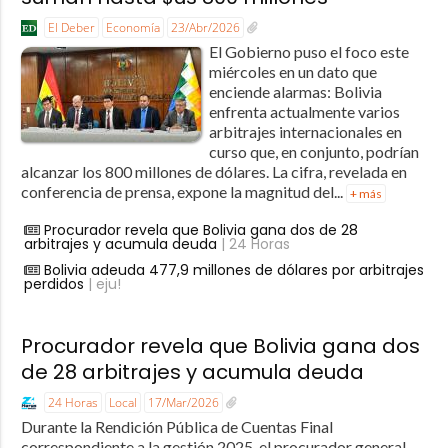
El Deber
Economía
23/Abr/2026
El Gobierno puso el foco este
miércoles en un dato que
enciende alarmas: Bolivia
enfrenta actualmente varios
arbitrajes internacionales en
curso que, en conjunto, podrían
alcanzar los 800 millones de dólares. La cifra, revelada en
conferencia de prensa, expone la magnitud del...
+ más
Procurador revela que Bolivia gana dos de 28
arbitrajes y acumula deuda
| 24 Horas
Bolivia adeuda 477,9 millones de dólares por arbitrajes
perdidos
| eju!
Procurador revela que Bolivia gana dos
de 28 arbitrajes y acumula deuda
24 Horas
Local
17/Mar/2026
Durante la Rendición Pública de Cuentas Final
correspondiente a la gestión 2025, el procurador general