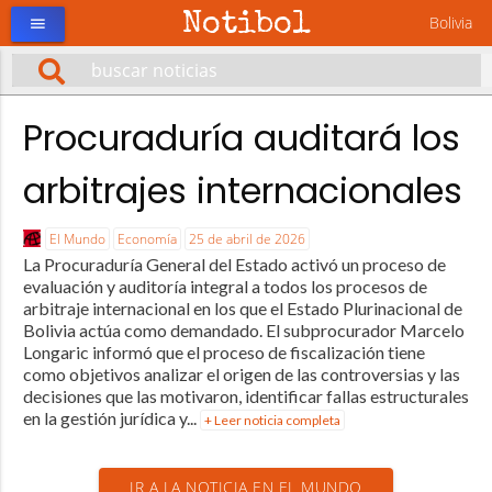
Notibol
Bolivia
menu
Procuraduría auditará los
arbitrajes internacionales
El Mundo
Economía
25 de abril de 2026
La Procuraduría General del Estado activó un proceso de
evaluación y auditoría integral a todos los procesos de
arbitraje internacional en los que el Estado Plurinacional de
Bolivia actúa como demandado. El subprocurador Marcelo
Longaric informó que el proceso de fiscalización tiene
como objetivos analizar el origen de las controversias y las
decisiones que las motivaron, identificar fallas estructurales
en la gestión jurídica y...
+ Leer noticia completa
IR A LA NOTICIA EN EL MUNDO