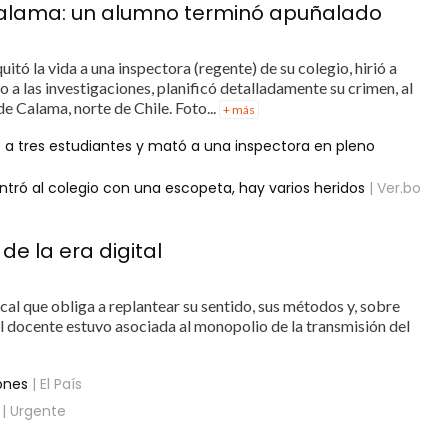
 Calama: un alumno terminó apuñalado
uitó la vida a una inspectora (regente) de su colegio, hirió a
o a las investigaciones, planificó detalladamente su crimen, al
de Calama, norte de Chile. Foto...
+ más
a tres estudiantes y mató a una inspectora en pleno
ró al colegio con una escopeta, hay varios heridos
| Ver.bo
e la era digital
l que obliga a replantear su sentido, sus métodos y, sobre
del docente estuvo asociada al monopolio de la transmisión del
ones
| El País
| Urgente