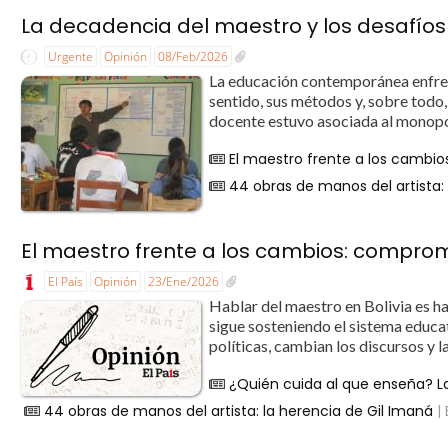
La decadencia del maestro y los desafíos d
Urgente
Opinión
08/Feb/2026
La educación contemporánea enfren
sentido, sus métodos y, sobre todo, 
docente estuvo asociada al monopol
El maestro frente a los cambi
44 obras de manos del artista:
El maestro frente a los cambios: comprom
El País
Opinión
23/Ene/2026
Hablar del maestro en Bolivia es ha
sigue sosteniendo el sistema educat
políticas, cambian los discursos y l
¿Quién cuida al que enseña? L
44 obras de manos del artista: la herencia de Gil Imaná
| 