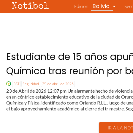
Notibol
Bolivia
Edición:
Sec
Estudiante de 15 años apu
Química tras reunión por b
PAT
Seguridad
25 de abril de 2026
23 de Abril de 2026 12:07 pm Un alarmante hecho de violencia e
en un céntrico establecimiento educativo de la ciudad de Oruro
Química y Física, identificado como Orlando R.LL., luego de u
el bajo aprovechamiento académico al cierre del trimestre. Segú
IR A LA NOT