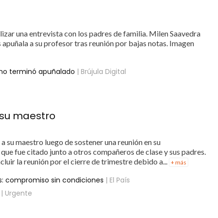
lizar una entrevista con los padres de familia. Milen Saavedra
puñala a su profesor tras reunión por bajas notas. Imagen
umno terminó apuñalado
| Brújula Digital
a su maestro
a su maestro luego de sostener una reunión en su
 que fue citado junto a otros compañeros de clase y sus padres.
luir la reunión por el cierre de trimestre debido a...
+ más
os: compromiso sin condiciones
| El País
| Urgente