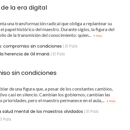
e la era digital
ta una transformación radical que obliga a replantear su
el papel histórico del maestro. Durante siglos, la figura del
io de la transmisión del conocimiento: quien...
+ más
os: compromiso sin condiciones
| El País
 la herencia de Gil Imaná
| El País
iso sin condiciones
blar de una figura que, a pesar de los constantes cambios,
ivo casi en silencio. Cambian los gobiernos, cambian las
as prioridades, pero el maestro permanece en el aula,...
+ más
a salud mental de los maestros olvidados
| El País
El País