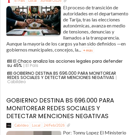
El País
Local
30/Mar/2026
El proceso de transición de
autoridades en el departamento
de Tarija, tras las elecciones
autonómicas, avanza en medio
de tensiones, denuncias y
llamados a la transparencia.
Aunque la mayoría de los cargos ya han sido definidos —en
gobiernos municipales, concejos, la...
+ más
El Chaco analiza las acciones legales para defender
su 45%
| El País
GOBIERNO DESTINA BS 696.000 PARA MONITOREAR
REDES SOCIALES Y DETECTAR MENCIONES NEGATIVAS
|
Cabildeo
GOBIERNO DESTINA BS 696.000 PARA
MONITOREAR REDES SOCIALES Y
DETECTAR MENCIONES NEGATIVAS
Cabildeo
Local
24/Feb/2026
Por: Tonny Lopez El Ministerio