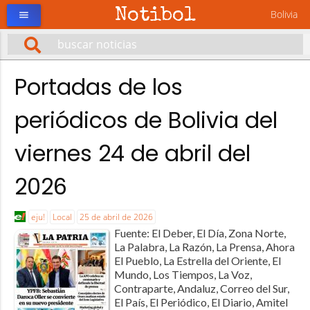
Notibol
Bolivia
menu
Portadas de los
periódicos de Bolivia del
viernes 24 de abril del
2026
eju!
Local
25 de abril de 2026
Fuente: El Deber, El Día, Zona Norte,
La Palabra, La Razón, La Prensa, Ahora
El Pueblo, La Estrella del Oriente, El
Mundo, Los Tiempos, La Voz,
Contraparte, Andaluz, Correo del Sur,
El País, El Periódico, El Diario, Amitel