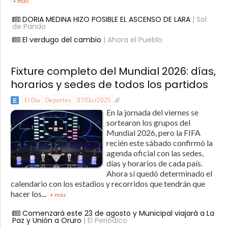
+ más
DORIA MEDINA HIZO POSIBLE EL ASCENSO DE LARA
| Sol
de Pando
El verdugo del cambio
| Ahora el Pueblo
Fixture completo del Mundial 2026: días,
horarios y sedes de todos los partidos
El Día
Deportes
07/Dic/2025
En la jornada del viernes se
sortearon los grupos del
Mundial 2026, pero la FIFA
recién este sábado confirmó la
agenda oficial con las sedes,
días y horarios de cada país.
Ahora sí quedó determinado el
calendario con los estadios y recorridos que tendrán que
hacer los...
+ más
Comenzará este 23 de agosto y Municipal viajará a La
Paz y Unión a Oruro
| El Periódico