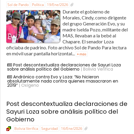
Sol de Pando
Política
19/Ene/2026
Durante el gobierno de
Morales, Cindy, como dirigente
del grupo Generación Evo, y su
madre Iselda Pozo, militante del
MAS, llevaban a la bebé al
Chapare. El senador Loza
oficiaba de padrino. Foto archivo Sol de Pando Para lectura
en móvil usar pantalla horizontal...
+ más
Post descontextualiza declaraciones de Sayuri Loza
sobre análisis político del Gobierno
| Bolivia Verifica
Andrónico contra Evo y Loza: “No hicieron
absolutamente nada contra quienes masacraron en
2019”
| Oxígeno
Post descontextualiza declaraciones de
Sayuri Loza sobre análisis político del
Gobierno
Bolivia Verifica
Seguridad
16/Ene/2026