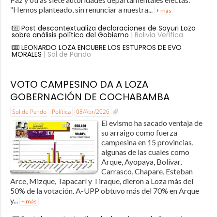
“Hemos planteado, sin renunciar a nuestra...
+ más
Post descontextualiza declaraciones de Sayuri Loza
sobre análisis político del Gobierno
| Bolivia Verifica
LEONARDO LOZA ENCUBRE LOS ESTUPROS DE EVO
MORALES
| Sol de Pando
VOTO CAMPESINO DA A LOZA
GOBERNACIÓN DE COCHABAMBA
Sol de Pando
Política
08/Abr/2026
El evismo ha sacado ventaja de
su arraigo como fuerza
campesina en 15 provincias,
algunas de las cuales como
Arque, Ayopaya, Bolívar,
Carrasco, Chapare, Esteban
Arce, Mizque, Tapacarí y Tiraque, dieron a Loza más del
50% de la votación. A-UPP obtuvo más del 70% en Arque
y...
+ más