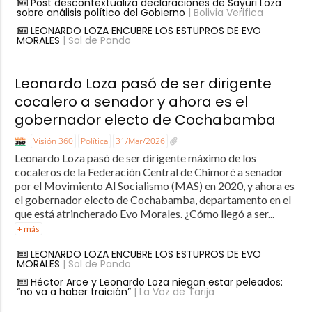
Post descontextualiza declaraciones de Sayuri Loza
sobre análisis político del Gobierno
| Bolivia Verifica
LEONARDO LOZA ENCUBRE LOS ESTUPROS DE EVO
MORALES
| Sol de Pando
Leonardo Loza pasó de ser dirigente
cocalero a senador y ahora es el
gobernador electo de Cochabamba
Visión 360
Política
31/Mar/2026
Leonardo Loza pasó de ser dirigente máximo de los
cocaleros de la Federación Central de Chimoré a senador
por el Movimiento Al Socialismo (MAS) en 2020, y ahora es
el gobernador electo de Cochabamba, departamento en el
que está atrincherado Evo Morales. ¿Cómo llegó a ser...
+ más
LEONARDO LOZA ENCUBRE LOS ESTUPROS DE EVO
MORALES
| Sol de Pando
Héctor Arce y Leonardo Loza niegan estar peleados:
“no va a haber traición”
| La Voz de Tarija