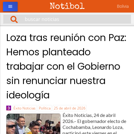
Notibol
Bolivia
menu
Loza tras reunión con Paz:
Hemos planteado
trabajar con el Gobierno
sin renunciar nuestra
ideología
Éxito Noticias
Política
25 de abril de 2026
Éxito Noticias, 24 de abril
2026.– El gobernador electo de
Cochabamba, Leonardo Loza,
participó este viernes en el