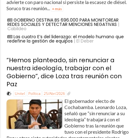
advierte con paro nacional si persiste la escasez de diésel.
Soruco tras reunión...
+ más
GOBIERNO DESTINA BS 696.000 PARA MONITOREAR
REDES SOCIALES Y DETECTAR MENCIONES NEGATIVAS
|
Cabildeo
Las cuatro E’s del liderazgo: el modelo humano que
redefine la gestión de equipos
| El Deber
“Hemos planteado, sin renunciar a
nuestra ideología, trabajar con el
Gobierno”, dice Loza tras reunión con
Paz
Unitel
Política
25/Abr/2026
El gobernador electo de
Cochabamba. Leonardo Loza,
señaló que “sin renunciar a su
ideología” trabajará con el
Gobierno tras la reunión que
tuvo con el presidente Rodrigo
Paz y otras siete autoridades departamentales electas.