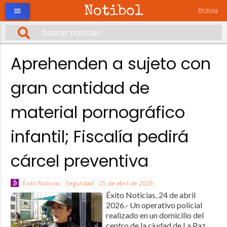
Notibol
Bolivia
menu
Aprehenden a sujeto con
gran cantidad de
material pornográfico
infantil; Fiscalía pedirá
cárcel preventiva
Éxito Noticias
Seguridad
25 de abril de 2026
Éxito Noticias, 24 de abril
2026.- Un operativo policial
realizado en un domicilio del
centro de la ciudad de La Paz