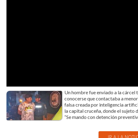
Un hombre fue enviado a la cárcel t
conocerse que contactaba a menores
falsa creada por inteligencia artifi
la capital cruceña, donde el sujeto
“Se mando con detención preventiva 
IR A LA NOTI