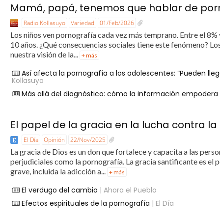
Mamá, papá, tenemos que hablar de por
Radio Kollasuyo
Variedad
01/Feb/2026
Los niños ven pornografía cada vez más temprano. Entre el 8% 
10 años. ¿Qué consecuencias sociales tiene este fenómeno? Los
nuestra visión de la...
+ más
Así afecta la pornografía a los adolescentes: “Pueden lle
Kollasuyo
Más allá del diagnóstico: cómo la información empodera
El papel de la gracia en la lucha contra l
El Día
Opinión
22/Nov/2025
La gracia de Dios es un don que fortalece y capacita a las perso
perjudiciales como la pornografía. La gracia santificante es el
grave, incluida la adicción a...
+ más
El verdugo del cambio
| Ahora el Pueblo
Efectos espirituales de la pornografía
| El Día