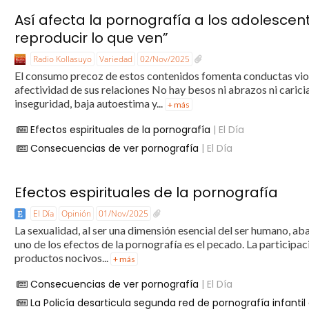
Así afecta la pornografía a los adolescen
reproducir lo que ven”
Radio Kollasuyo
Variedad
02/Nov/2025
El consumo precoz de estos contenidos fomenta conductas viole
afectividad de sus relaciones No hay besos ni abrazos ni carici
inseguridad, baja autoestima y...
+ más
Efectos espirituales de la pornografía
| El Día
Consecuencias de ver pornografía
| El Día
Efectos espirituales de la pornografía
El Día
Opinión
01/Nov/2025
La sexualidad, al ser una dimensión esencial del ser humano, aba
uno de los efectos de la pornografía es el pecado. La participac
productos nocivos...
+ más
Consecuencias de ver pornografía
| El Día
La Policía desarticula segunda red de pornografía infantil