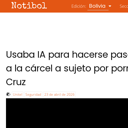
Notibol
Bolivia
Edición:
Sec
Usaba IA para hacerse pas
a la cárcel a sujeto por por
Cruz
Unitel
Seguridad
23 de abril de 2026