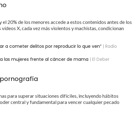
no
y el 20% de los menores accede a estos contenidos antes de los
 vídeos X, cada vez más violentos y machistas, condicionan
gar a cometer delitos por reproducir lo que ven”
| Radio
 a las mujeres frente al cáncer de mama
| El Deber
a pornografía
nas para superar situaciones difíciles, incluyendo hábitos
 poder central y fundamental para vencer cualquier pecado