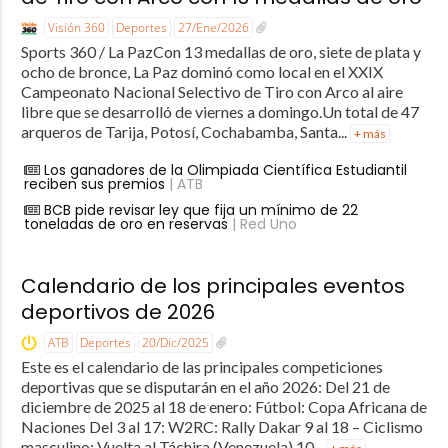
Visión 360
Deportes
27/Ene/2026
Sports 360 / La PazCon 13 medallas de oro, siete de plata y
ocho de bronce, La Paz dominó como local en el XXIX
Campeonato Nacional Selectivo de Tiro con Arco al aire
libre que se desarrolló de viernes a domingo.Un total de 47
arqueros de Tarija, Potosí, Cochabamba, Santa...
+ más
Los ganadores de la Olimpiada Científica Estudiantil
reciben sus premios
| ATB
BCB pide revisar ley que fija un mínimo de 22
toneladas de oro en reservas
| Red Uno
Calendario de los principales eventos
deportivos de 2026
ATB
Deportes
20/Dic/2025
Este es el calendario de las principales competiciones
deportivas que se disputarán en el año 2026: Del 21 de
diciembre de 2025 al 18 de enero: Fútbol: Copa Africana de
Naciones Del 3 al 17: W2RC: Rally Dakar 9 al 18 – Ciclismo
masculino: Vuelta al Táchira (Venezuela) 10...