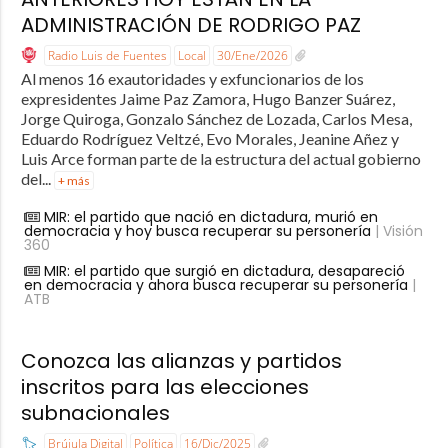
ADMINISTRACIÓN DE RODRIGO PAZ
Radio Luis de Fuentes
Local
30/Ene/2026
Al menos 16 exautoridades y exfuncionarios de los
expresidentes Jaime Paz Zamora, Hugo Banzer Suárez,
Jorge Quiroga, Gonzalo Sánchez de Lozada, Carlos Mesa,
Eduardo Rodríguez Veltzé, Evo Morales, Jeanine Añez y
Luis Arce forman parte de la estructura del actual gobierno
del...
+ más
MIR: el partido que nació en dictadura, murió en
democracia y hoy busca recuperar su personería
| Visión
360
MIR: el partido que surgió en dictadura, desapareció
en democracia y ahora busca recuperar su personería
|
ATB
Conozca las alianzas y partidos
inscritos para las elecciones
subnacionales
Brújula Digital
Política
16/Dic/2025