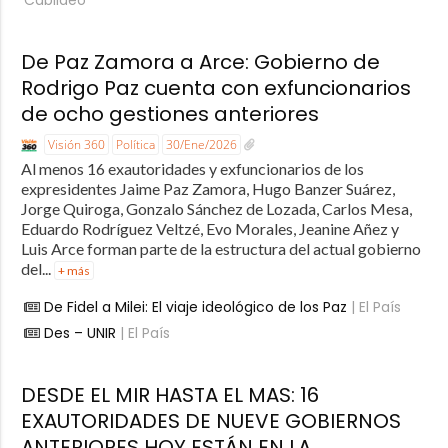
De Paz Zamora a Arce: Gobierno de
Rodrigo Paz cuenta con exfuncionarios
de ocho gestiones anteriores
Visión 360
Política
30/Ene/2026
Al menos 16 exautoridades y exfuncionarios de los
expresidentes Jaime Paz Zamora, Hugo Banzer Suárez,
Jorge Quiroga, Gonzalo Sánchez de Lozada, Carlos Mesa,
Eduardo Rodríguez Veltzé, Evo Morales, Jeanine Añez y
Luis Arce forman parte de la estructura del actual gobierno
del...
+ más
De Fidel a Milei: El viaje ideológico de los Paz
| El País
Des – UNIR
| El País
DESDE EL MIR HASTA EL MAS: 16
EXAUTORIDADES DE NUEVE GOBIERNOS
ANTERIORES HOY ESTÁN EN LA