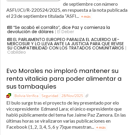
de septiembre con número
ASFI/JCI/R-220524/2025, en respuesta a la nota publicada
el 23 de septiembre titulada “ASFI...
+ más
“Se acabó el corralito”, dice Paz y comienza la
devolución de dólares
| El Deber
EL PARLAMENTO EUROPEO PARALIZA EL ACUERDO UE-
MERCOSUR Y LO LLEVA ANTE LA JUSTICIA PARA QUE REVISE
SU COMPATIBILIDAD CON LOS TRATADOS COMUNITARIOS
|
Cabildeo
Evo Morales no imploró mantener su
renta vitalicia para poder alimentar a
sus tambaquíes
Bolivia Verifica
Seguridad
28/Nov/2025
El bulo surge tras el proyecto de ley presentado por elo
viccepresidente Edmand Lara; el único expresidente que
habló públicamente del tema fue Jaime Paz Zamora. En las
últimas horas se viralizaron varias publicaciones en
Facebook (1, 2, 3, 4, 5, 6 y 7)que muestran...
+ más