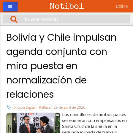
Notibol
Bolivia
menu
Bolivia y Chile impulsan
agenda conjunta con
mira puesta en
normalización de
relaciones
Brújula Digital
Política
25 de abril de 2026
Los cancilleres de ambos países
se reunieron con empresarios en
Santa Cruz de la sierra en la
segunda jornada de trabajo