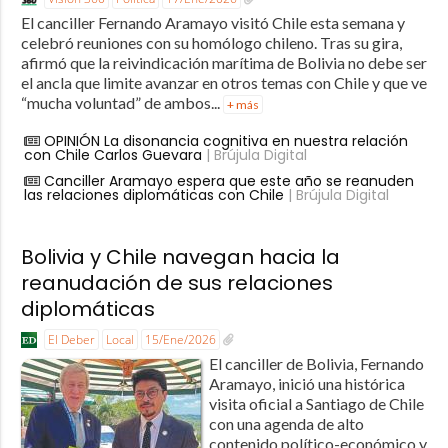
El canciller Fernando Aramayo visitó Chile esta semana y
celebró reuniones con su homólogo chileno. Tras su gira,
afirmó que la reivindicación marítima de Bolivia no debe ser
el ancla que limite avanzar en otros temas con Chile y que ve
“mucha voluntad” de ambos...
+ más
OPINIÓN La disonancia cognitiva en nuestra relación
con Chile Carlos Guevara
| Brújula Digital
Canciller Aramayo espera que este año se reanuden
las relaciones diplomáticas con Chile
| Brújula Digital
Bolivia y Chile navegan hacia la
reanudación de sus relaciones
diplomáticas
El Deber
Local
15/Ene/2026
El canciller de Bolivia, Fernando
Aramayo, inició una histórica
visita oficial a Santiago de Chile
con una agenda de alto
contenido político-económico y