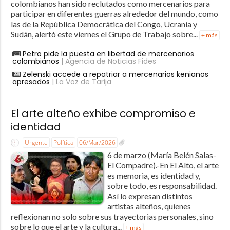
colombianos han sido reclutados como mercenarios para
participar en diferentes guerras alrededor del mundo, como
las de la República Democrática del Congo, Ucrania y
Sudán, alertó este viernes el Grupo de Trabajo sobre...
+ más
Petro pide la puesta en libertad de mercenarios
colombianos
| Agencia de Noticias Fides
Zelenski accede a repatriar a mercenarios kenianos
apresados
| La Voz de Tarija
El arte alteño exhibe compromiso e
identidad
Urgente
Política
06/Mar/2026
6 de marzo (María Belén Salas-
El Compadre).-En El Alto, el arte
es memoria, es identidad y,
sobre todo, es responsabilidad.
Así lo expresan distintos
artistas alteños, quienes
reflexionan no solo sobre sus trayectorias personales, sino
sobre lo que el arte y la cultura...
+ más