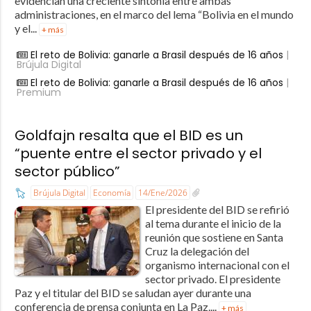
evidencian una creciente sintonía entre ambas
administraciones, en el marco del lema “Bolivia en el mundo
y el...
+ más
El reto de Bolivia: ganarle a Brasil después de 16 años
|
Brújula Digital
El reto de Bolivia: ganarle a Brasil después de 16 años
|
Premium
Goldfajn resalta que el BID es un
“puente entre el sector privado y el
sector público”
Brújula Digital
Economía
14/Ene/2026
El presidente del BID se refirió
al tema durante el inicio de la
reunión que sostiene en Santa
Cruz la delegación del
organismo internacional con el
sector privado. El presidente
Paz y el titular del BID se saludan ayer durante una
conferencia de prensa conjunta en La Paz....
+ más