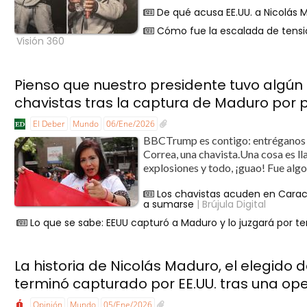
De qué acusa EE.UU. a Nicolás M
Cómo fue la escalada de tensi
Visión 360
Pienso que nuestro presidente tuvo algún t
chavistas tras la captura de Maduro por p
El Deber
Mundo
06/Ene/2026
BBCTrump es contigo: entréganos a
Correa, una chavista.Una cosa es ll
explosiones y todo, ¡guao! Fue algo
Los chavistas acuden en Caracas
a sumarse
| Brújula Digital
Lo que se sabe: EEUU capturó a Maduro y lo juzgará por te
La historia de Nicolás Maduro, el elegido
terminó capturado por EE.UU. tras una ope
Opinión
Mundo
05/Ene/2026