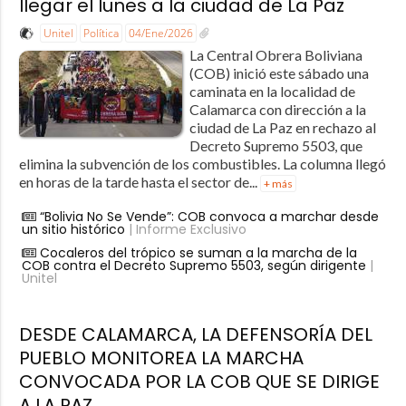
llegar el lunes a la ciudad de La Paz
Unitel
Política
04/Ene/2026
La Central Obrera Boliviana
(COB) inició este sábado una
caminata en la localidad de
Calamarca con dirección a la
ciudad de La Paz en rechazo al
Decreto Supremo 5503, que
elimina la subvención de los combustibles. La columna llegó
en horas de la tarde hasta el sector de...
+ más
“Bolivia No Se Vende”: COB convoca a marchar desde
un sitio histórico
| Informe Exclusivo
Cocaleros del trópico se suman a la marcha de la
COB contra el Decreto Supremo 5503, según dirigente
|
Unitel
DESDE CALAMARCA, LA DEFENSORÍA DEL
PUEBLO MONITOREA LA MARCHA
CONVOCADA POR LA COB QUE SE DIRIGE
A LA PAZ