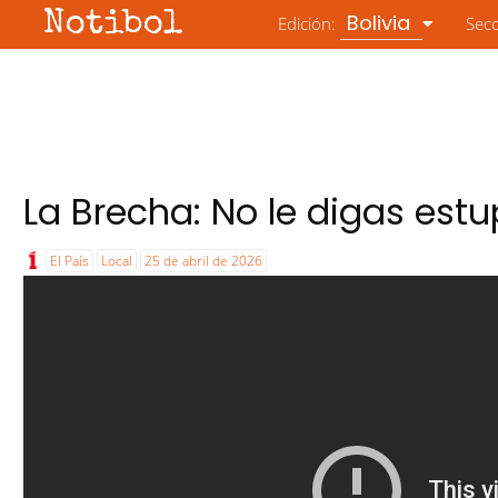
Notibol
Bolivia
Edición:
Sec
La Brecha: No le digas estu
El País
Local
25 de abril de 2026