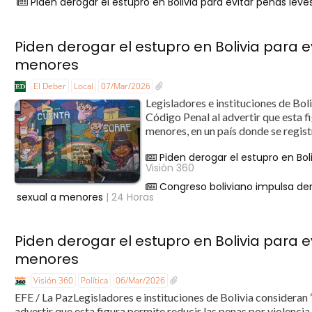
Piden derogar el estupro en Bolivia para evitar penas lev
Piden derogar el estupro en Bolivia para e
menores
El Deber
Local
07/Mar/2026
Legisladores e instituciones de Boli
Código Penal al advertir que esta f
menores, en un país donde se registr
Piden derogar el estupro en Bol
Visión 360
Congreso boliviano impulsa de
sexual a menores
| 24 Horas
Piden derogar el estupro en Bolivia para e
menores
Visión 360
Política
06/Mar/2026
EFE / La PazLegisladores e instituciones de Bolivia consideran 
advertir que esta figura permite reducir las penas por violencia