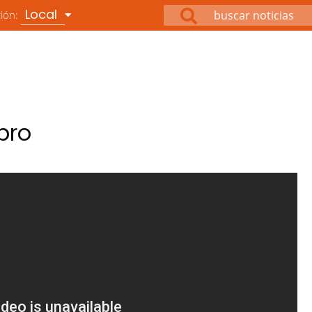
Local
ción:
pro