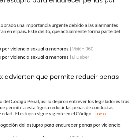
el estupro para endurecer penas por
ha cobrado una importancia urgente debido a las alarmantes
an en el país. Este delito, que actualmente forma parte del
es por violencia sexual a menores
| Visión 360
es por violencia sexual a menores
| El Deber
ro: advierten que permite reducir penas
o del Código Penal, así lo dejaron entrever los legisladores tras
que permite a esta figura reducir las penas de conductas
edad. El estupro sigue vigente en el Código...
+ más
rogación del estupro para endurecer penas por violencia