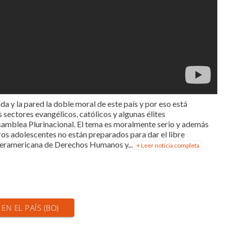
da y la pared la doble moral de este país y por eso está
s sectores evangélicos, católicos y algunas élites
Asamblea Plurinacional. El tema es moralmente serio y además
bros adolescentes no están preparados para dar el libre
nteramericana de Derechos Humanos y...
+ Leer noticia completa
 EN EL PAÍS (BO)