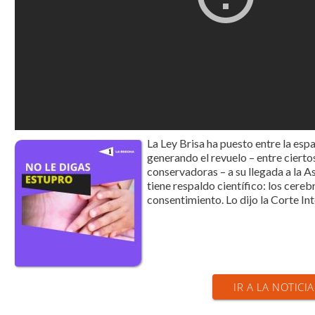
La Ley Brisa ha puesto entre la espa
generando el revuelo – entre cierto
conservadoras – a su llegada a la 
tiene respaldo científico: los cere
consentimiento. Lo dijo la Corte I
IR A LA NOTICIA