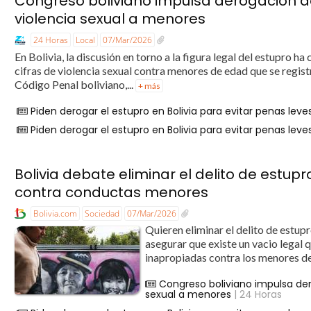
Congreso boliviano impulsa derogación d
violencia sexual a menores
24 Horas
Local
07/Mar/2026
En Bolivia, la discusión en torno a la figura legal del estupro 
cifras de violencia sexual contra menores de edad que se registr
Código Penal boliviano,...
+ más
Piden derogar el estupro en Bolivia para evitar penas lev
Piden derogar el estupro en Bolivia para evitar penas lev
Bolivia debate eliminar el delito de estup
contra conductas menores
Bolivia.com
Sociedad
07/Mar/2026
Quieren eliminar el delito de estupr
asegurar que existe un vacio legal 
inapropiadas contra los menores de 
Congreso boliviano impulsa de
sexual a menores
| 24 Horas