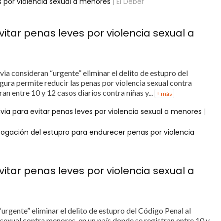
es por violencia sexual a menores
| El Deber
vitar penas leves por violencia sexual a
via consideran “urgente” eliminar el delito de estupro del
igura permite reducir las penas por violencia sexual contra
an entre 10 y 12 casos diarios contra niñas y...
+ más
ivia para evitar penas leves por violencia sexual a menores
|
rogación del estupro para endurecer penas por violencia
vitar penas leves por violencia sexual a
“urgente” eliminar el delito de estupro del Código Penal al
 sexual contra menores, en un país donde se registran entre 10 y