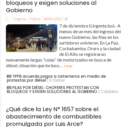
bloqueos y exigen soluciones al
Gobierno
Urgente
Política
08/Dic/2025
7 de diciembre (Urgente.bo).- A
menos de un mes del ingreso del
nuevo Gobierno, las filas en los
surtidores volvieron. En La Paz,
Cochabamba, Oruro y la ciudad
de El Alto se registraron
nuevamente largas “colas” de motorizados en busca de
diésel, situación que incluso...
+ más
YPFB acuerda pagos a cisterneros en medio de
protestas por diésel
| El Deber
FILAS POR DIÉSEL: CHOFERES PROTESTAN CON
BLOQUEOS Y EXIGEN SOLUCIONES AL GOBIERNO
| Cabildeo
¿Qué dice la Ley N° 1657 sobre el
abastecimiento de combustibles
promulgada por Luis Arce?