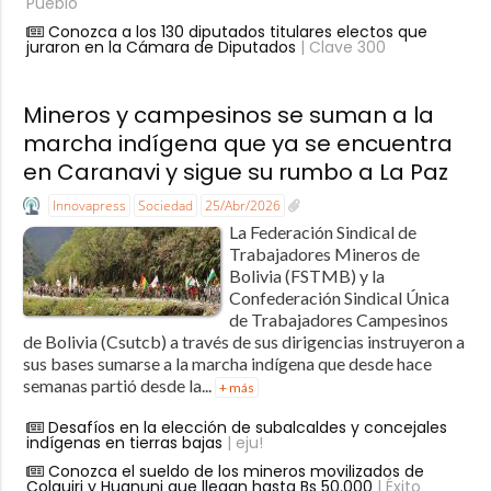
Pueblo
Conozca a los 130 diputados titulares electos que
juraron en la Cámara de Diputados
| Clave 300
Mineros y campesinos se suman a la
marcha indígena que ya se encuentra
en Caranavi y sigue su rumbo a La Paz
Innovapress
Sociedad
25/Abr/2026
La Federación Sindical de
Trabajadores Mineros de
Bolivia (FSTMB) y la
Confederación Sindical Única
de Trabajadores Campesinos
de Bolivia (Csutcb) a través de sus dirigencias instruyeron a
sus bases sumarse a la marcha indígena que desde hace
semanas partió desde la...
+ más
Desafíos en la elección de subalcaldes y concejales
indígenas en tierras bajas
| eju!
Conozca el sueldo de los mineros movilizados de
Colquiri y Huanuni que llegan hasta Bs 50.000
| Éxito