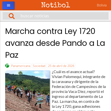
Notibol
Bolivia
menu
Marcha contra Ley 1720
avanza desde Pando a La
Paz
Panamericana
Sociedad
25 de abril de 2026
¿Cuál es el avance actual?
Vivian Palomequi, integrante de
la caravana y dirigente de la
Federación de Campesinos de la
provincia Vaca Diez, reportó el
ingreso al departamento de La
Paz. La marcha, en contra de
la Ley 1720, gana adhesiones