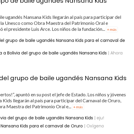
rupo de baile ugandés Nansana Kids
ile ugandés Nansana Kids llegarán al país para participar del
 la Unesco como Obra Maestra del Patrimonio Oral e
 el presidente Luis Arce. Los niños de la fundación...
+ más
 del grupo de baile ugandés Nansana Kids para el carnaval de
a a Bolivia del grupo de baile ugandés Nansana Kids
| Ahora
a del grupo de baile ugandés Nansana Kids
rtos!”, apuntó en su post el jefe de Estado. Los niños y jóvenes
Kids llegarán al país para participar del Carnaval de Oruro,
a Maestra del Patrimonio Oral e...
+ más
ivia del grupo de baile ugandés Nansana Kids
| eju!
s Nansana Kids para el carnaval de Oruro
| Oxígeno