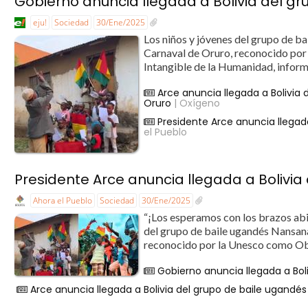
Gobierno anuncia llegada a Bolivia del g
eju!
Sociedad
30/Ene/2025
Los niños y jóvenes del grupo de ba
Carnaval de Oruro, reconocido por
Intangible de la Humanidad, informó
Arce anuncia llegada a Bolivia
Oruro
| Oxígeno
Presidente Arce anuncia llegad
el Pueblo
Presidente Arce anuncia llegada a Bolivi
Ahora el Pueblo
Sociedad
30/Ene/2025
“¡Los esperamos con los brazos abie
del grupo de baile ugandés Nansana 
reconocido por la Unesco como Obr
Gobierno anuncia llegada a Bol
Arce anuncia llegada a Bolivia del grupo de baile ugandé