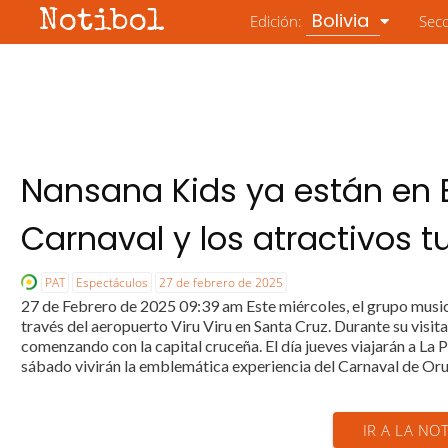
Notibol
Bolivia
Edición:
Sec
Nansana Kids ya están en Bo
Carnaval y los atractivos tu
PAT
Espectáculos
27 de febrero de 2025
27 de Febrero de 2025 09:39 am Este miércoles, el grupo musica
través del aeropuerto Viru Viru en Santa Cruz. Durante su visita,
comenzando con la capital cruceña. El día jueves viajarán a La Pa
sábado vivirán la emblemática experiencia del Carnaval de Oruro
IR A LA NOT