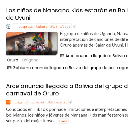
Los niños de Nansana Kids estarán en Boliv
de Uyuni
Innovapress
Cultura
30/Ene/2025
El grupo de niños de Uganda, Nansa
interpretación de canciones de difer
Oruro además del Salar de Uyuni. H
Arce anuncia llegada a Bolivia
Oruro
| Oxígeno
Gobierno anuncia llegada a Bolivia del grupo de baile ug
Arce anuncia llegada a Bolivia del grupo
carnaval de Oruro
Oxígeno
Sociedad
30/Ene/2025
Conocidos en TikTok por hacer imitaciones e interpretaciones 
bolivianos, los niños y jóvenes de Nansana Kids manifestaron su
ser parte del majestuoso...
+ más