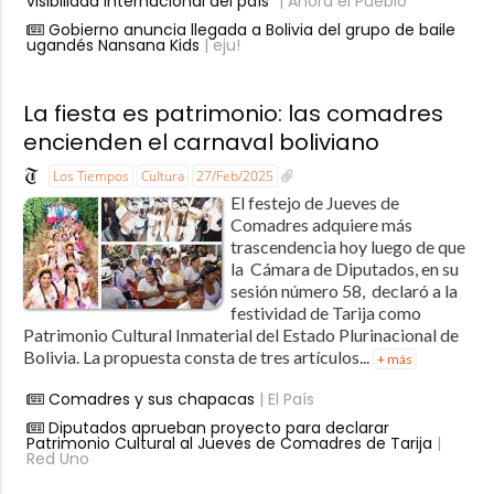
visibilidad internacional del país”
| Ahora el Pueblo
Gobierno anuncia llegada a Bolivia del grupo de baile
ugandés Nansana Kids
| eju!
La fiesta es patrimonio: las comadres
encienden el carnaval boliviano
Los Tiempos
Cultura
27/Feb/2025
El festejo de Jueves de
Comadres adquiere más
trascendencia hoy luego de que
la Cámara de Diputados, en su
sesión número 58, declaró a la
festividad de Tarija como
Patrimonio Cultural Inmaterial del Estado Plurinacional de
Bolivia. La propuesta consta de tres artículos...
+ más
Comadres y sus chapacas
| El País
Diputados aprueban proyecto para declarar
Patrimonio Cultural al Jueves de Comadres de Tarija
|
Red Uno