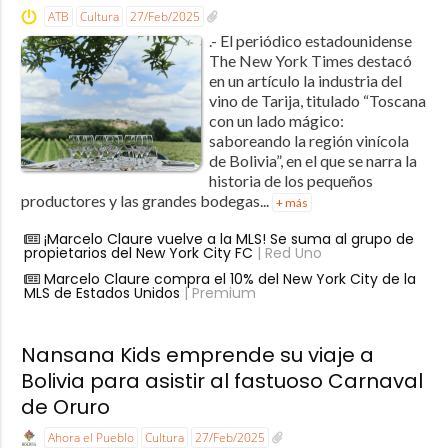
ATB
Cultura
27/Feb/2025
.- El periódico estadounidense
The New York Times destacó
en un artículo la industria del
vino de Tarija, titulado “Toscana
con un lado mágico:
saboreando la región vinícola
de Bolivia”, en el que se narra la
historia de los pequeños
productores y las grandes bodegas...
+ más
¡Marcelo Claure vuelve a la MLS! Se suma al grupo de
propietarios del New York City FC
| Red Uno
Marcelo Claure compra el 10% del New York City de la
MLS de Estados Unidos
| Premium
Nansana Kids emprende su viaje a
Bolivia para asistir al fastuoso Carnaval
de Oruro
Ahora el Pueblo
Cultura
27/Feb/2025