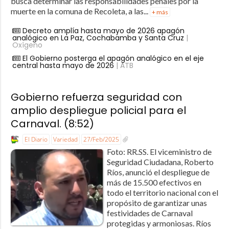
busca determinar las responsabilidades penales por la
muerte en la comuna de Recoleta, a las...
+ más
Decreto amplía hasta mayo de 2026 apagón
analógico en La Paz, Cochabamba y Santa Cruz
|
Oxígeno
El Gobierno posterga el apagón analógico en el eje
central hasta mayo de 2026
| ATB
Gobierno refuerza seguridad con
amplio despliegue policial para el
Carnaval. (8:52)
El Diario
Variedad
27/Feb/2025
Foto: RR.SS. El viceministro de
Seguridad Ciudadana, Roberto
Ríos, anunció el despliegue de
más de 15.500 efectivos en
todo el territorio nacional con el
propósito de garantizar unas
festividades de Carnaval
protegidas y armoniosas. Ríos