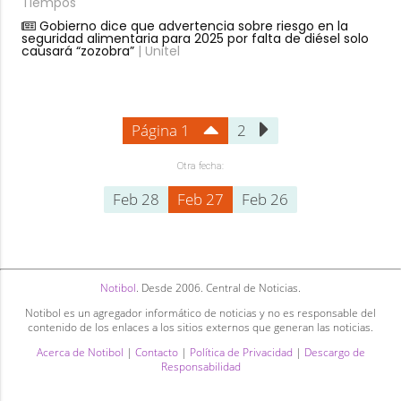
Tiempos
Gobierno dice que advertencia sobre riesgo en la
seguridad alimentaria para 2025 por falta de diésel solo
causará “zozobra”
| Unitel
Página 1
2
Otra fecha:
Feb 28
Feb 27
Feb 26
Notibol
. Desde 2006. Central de Noticias.
Notibol es un agregador informático de noticias y no es responsable del
contenido de los enlaces a los sitios externos que generan las noticias.
Acerca de Notibol
|
Contacto
|
Política de Privacidad
|
Descargo de
Responsabilidad