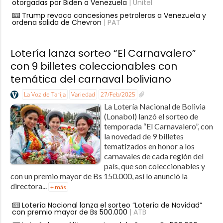
otorgadas por Biden a Venezuela
| Unitel
Trump revoca concesiones petroleras a Venezuela y
ordena salida de Chevron
| PAT
Lotería lanza sorteo “El Carnavalero”
con 9 billetes coleccionables con
temática del carnaval boliviano
La Voz de Tarija
Variedad
27/Feb/2025
La Lotería Nacional de Bolivia
(Lonabol) lanzó el sorteo de
temporada “El Carnavalero”, con
la novedad de 9 billetes
tematizados en honor a los
carnavales de cada región del
país, que son coleccionables y
con un premio mayor de Bs 150.000, así lo anunció la
directora...
+ más
Lotería Nacional lanza el sorteo “Lotería de Navidad”
con premio mayor de Bs 500.000
| ATB