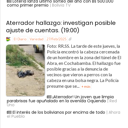
Lotería lanza último sorteo del año con Bs 500.000
como primer premio
| Bolivia TV
Aterrador hallazgo: investigan posible
ajuste de cuentas. (19:00)
El Diario
Variedad
27/Feb/2025
Foto: RR.SS. La tarde de este jueves, la
Policía encontró la cabeza cercenada
de un hombre en la zona del túnel de El
Abra, en Cochabamba. El hallazgo fue
posible gracias a la denuncia de
vecinos que vieron a perros con la
cabeza en una bolsa negra. La Policía
presume que se...
+ más
¡Aterrador! Un joven que limpia
parabrisas fue apuñalado en la avenida Oquendo
| Red
Uno
El interés de los bolivianos por encima de todo
| Ahora
el Pueblo