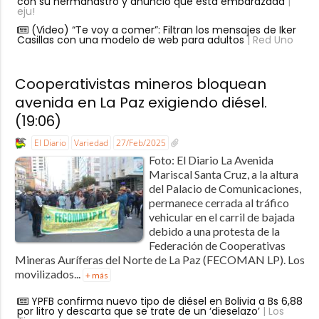
con su hermanastro y anunció que está embarazada
|
eju!
(Video) “Te voy a comer”: Filtran los mensajes de Iker
Casillas con una modelo de web para adultos
| Red Uno
Cooperativistas mineros bloquean
avenida en La Paz exigiendo diésel.
(19:06)
El Diario
Variedad
27/Feb/2025
Foto: El Diario La Avenida
Mariscal Santa Cruz, a la altura
del Palacio de Comunicaciones,
permanece cerrada al tráfico
vehicular en el carril de bajada
debido a una protesta de la
Federación de Cooperativas
Mineras Auríferas del Norte de La Paz (FECOMAN LP). Los
movilizados...
+ más
YPFB confirma nuevo tipo de diésel en Bolivia a Bs 6,88
por litro y descarta que se trate de un ‘dieselazo’
| Los