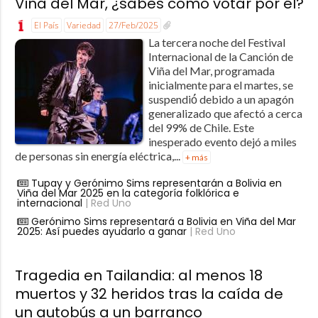
Viña del Mar, ¿sabes cómo votar por él?
El País
Variedad
27/Feb/2025
La tercera noche del Festival
Internacional de la Canción de
Viña del Mar, programada
inicialmente para el martes, se
suspendió́ debido a un apagón
generalizado que afectó a cerca
del 99% de Chile. Este
inesperado evento dejó a miles
de personas sin energía eléctrica,...
+ más
Tupay y Gerónimo Sims representarán a Bolivia en
Viña del Mar 2025 en la categoría folklórica e
internacional
| Red Uno
Gerónimo Sims representará a Bolivia en Viña del Mar
2025: Así puedes ayudarlo a ganar
| Red Uno
Tragedia en Tailandia: al menos 18
muertos y 32 heridos tras la caída de
un autobús a un barranco