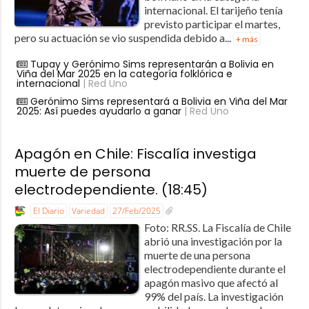
internacional. El tarijeño tenía
previsto participar el martes,
pero su actuación se vio suspendida debido a...
+ más
Tupay y Gerónimo Sims representarán a Bolivia en
Viña del Mar 2025 en la categoría folklórica e
internacional
| Red Uno
Gerónimo Sims representará a Bolivia en Viña del Mar
2025: Así puedes ayudarlo a ganar
| Red Uno
Apagón en Chile: Fiscalía investiga
muerte de persona
electrodependiente. (18:45)
El Diario
Variedad
27/Feb/2025
Foto: RR.SS. La Fiscalía de Chile
abrió una investigación por la
muerte de una persona
electrodependiente durante el
apagón masivo que afectó al
99% del país. La investigación