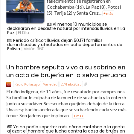
fallecimientos se registraron en
Cochabamba (16), La Paz (8), Potosí
(5), Tarija (2) y Santa Cruz...
+ más
Al menos 10 municipios se
declararon en desastre natural por intensas lluvias en La
Paz
| El Día
Período crítico”: lluvias dejan 50.171 familias
damnificadas y afectadas en ocho departamentos de
Bolivia
| Visión 360
Un hombre sepulta vivo a su sobrino en
un acto de brujería en la selva peruana
Radio Kollasuyo
Variedad
27/Feb/2025
El niño indígena, de 11 años, fue rescatado por campesinos.
Su familiar lo culpaba de la muerte de su abuela y lo enterró
junto a su cadáver Se escuchan quejidos debajo de la tierra.
Una respiración acelerada que se va haciendo cada vez más
tenue. Son jadeos que imploran...
+ más
Ya no podía soportar más cómo mataban a la gente
al azar: el hombre que lucha contra la caza de brujas en