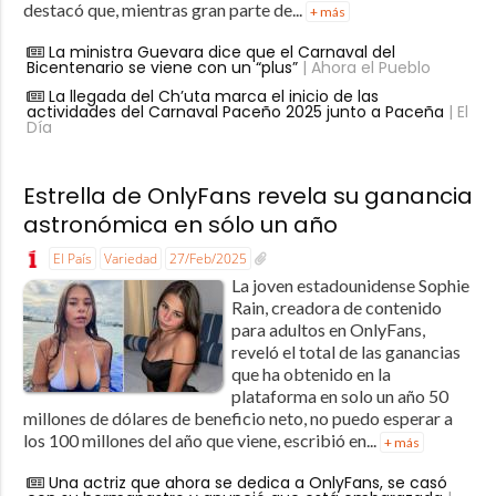
destacó que, mientras gran parte de...
+ más
La ministra Guevara dice que el Carnaval del
Bicentenario se viene con un “plus”
| Ahora el Pueblo
La llegada del Ch’uta marca el inicio de las
actividades del Carnaval Paceño 2025 junto a Paceña
| El
Día
Estrella de OnlyFans revela su ganancia
astronómica en sólo un año
El País
Variedad
27/Feb/2025
La joven estadounidense Sophie
Rain, creadora de contenido
para adultos en OnlyFans,
reveló el total de las ganancias
que ha obtenido en la
plataforma en solo un año 50
millones de dólares de beneficio neto, no puedo esperar a
los 100 millones del año que viene, escribió en...
+ más
Una actriz que ahora se dedica a OnlyFans, se casó