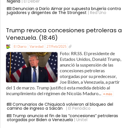
Nigeria
| El Deber
Denuncian a Darío Aimar por supuesta brujería contra
jugadores y dirigentes de The Strongest
| Red Uno
Trump revoca concesiones petroleras a
Venezuela. (18:46)
El Diario
Variedad
27/Feb/2025
Foto: RR.SS. El presidente de
Estados Unidos, Donald Trump,
anunció la suspensión de las
concesiones petroleras
otorgadas por su predecesor,
Joe Biden, a Venezuela, a partir
del 1 de marzo. Trump justificó esta medida debido al
incumplimiento del régimen de Nicolás Maduro...
+ más
Comunarios de Chiquiacá volvieron al bloqueo del
camino de ingreso a Saicán
| El Periódico
Trump anuncia el fin de las “concesiones” petroleras
otorgadas por Biden a Venezuela
| Unitel