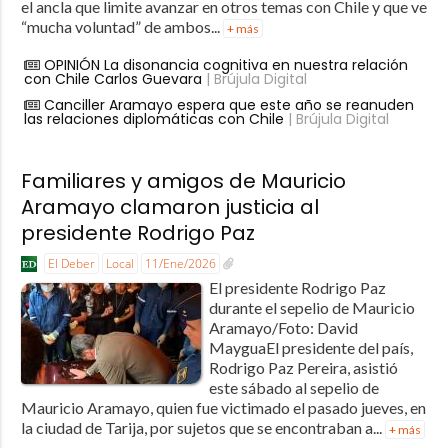
el ancla que limite avanzar en otros temas con Chile y que ve
“mucha voluntad” de ambos...
+ más
OPINIÓN La disonancia cognitiva en nuestra relación
con Chile Carlos Guevara
| Brújula Digital
Canciller Aramayo espera que este año se reanuden
las relaciones diplomáticas con Chile
| Brújula Digital
Familiares y amigos de Mauricio
Aramayo clamaron justicia al
presidente Rodrigo Paz
El Deber
Local
11/Ene/2026
El presidente Rodrigo Paz
durante el sepelio de Mauricio
Aramayo/Foto: David
MayguaEl presidente del país,
Rodrigo Paz Pereira, asistió
este sábado al sepelio de
Mauricio Aramayo, quien fue victimado el pasado jueves, en
la ciudad de Tarija, por sujetos que se encontraban a...
+ más