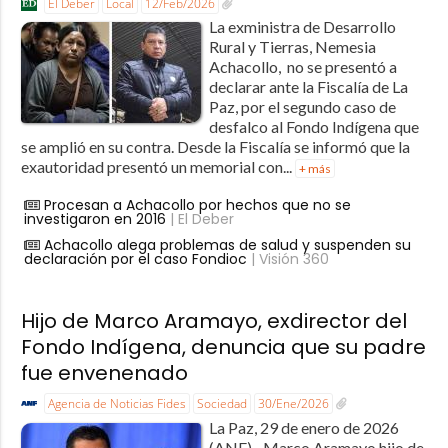
El Deber
Local
12/Feb/2026
La exministra de Desarrollo
Rural y Tierras, Nemesia
Achacollo, no se presentó a
declarar ante la Fiscalía de La
Paz, por el segundo caso de
desfalco al Fondo Indígena que
se amplió en su contra. Desde la Fiscalía se informó que la
exautoridad presentó un memorial con...
+ más
Procesan a Achacollo por hechos que no se
investigaron en 2016
| El Deber
Achacollo alega problemas de salud y suspenden su
declaración por el caso Fondioc
| Visión 360
Hijo de Marco Aramayo, exdirector del
Fondo Indígena, denuncia que su padre
fue envenenado
Agencia de Noticias Fides
Sociedad
30/Ene/2026
La Paz, 29 de enero de 2026
(ANF).- Marco Aramayo hijo de