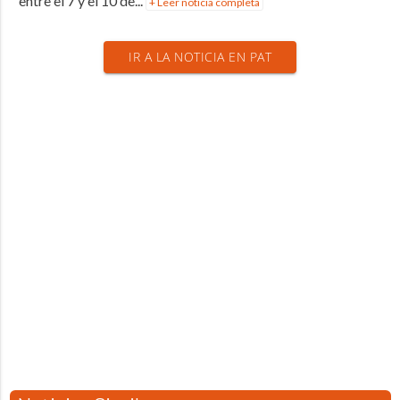
entre el 7 y el 10 de...
+ Leer noticia completa
IR A LA NOTICIA EN PAT