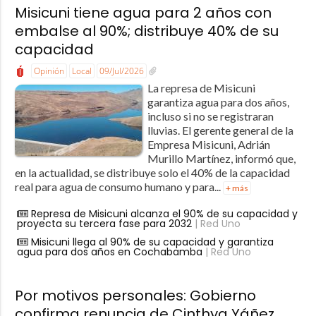
Misicuni tiene agua para 2 años con
embalse al 90%; distribuye 40% de su
capacidad
Opinión
Local
09/Jul/2026
La represa de Misicuni
garantiza agua para dos años,
incluso si no se registraran
lluvias. El gerente general de la
Empresa Misicuni, Adrián
Murillo Martínez, informó que,
en la actualidad, se distribuye solo el 40% de la capacidad
real para agua de consumo humano y para...
+ más
Represa de Misicuni alcanza el 90% de su capacidad y
proyecta su tercera fase para 2032
| Red Uno
Misicuni llega al 90% de su capacidad y garantiza
agua para dos años en Cochabamba
| Red Uno
Por motivos personales: Gobierno
confirma renuncia de Cinthya Yáñez