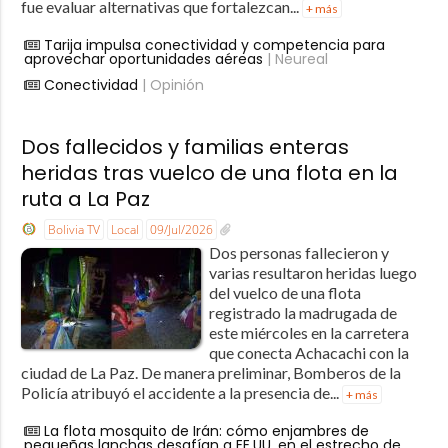
fue evaluar alternativas que fortalezcan...
+ más
Tarija impulsa conectividad y competencia para
aprovechar oportunidades aéreas
| Neureal
Conectividad
| Opinión
Dos fallecidos y familias enteras
heridas tras vuelco de una flota en la
ruta a La Paz
Bolivia TV
Local
09/Jul/2026
Dos personas fallecieron y
varias resultaron heridas luego
del vuelco de una flota
registrado la madrugada de
este miércoles en la carretera
que conecta Achacachi con la
ciudad de La Paz. De manera preliminar, Bomberos de la
Policía atribuyó el accidente a la presencia de...
+ más
La flota mosquito de Irán: cómo enjambres de
pequeñas lanchas desafían a EE.UU. en el estrecho de