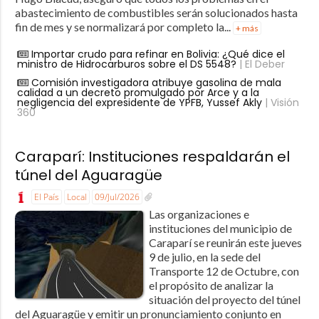
abastecimiento de combustibles serán solucionados hasta
fin de mes y se normalizará por completo la...
+ más
Importar crudo para refinar en Bolivia: ¿Qué dice el
ministro de Hidrocarburos sobre el DS 5548?
| El Deber
Comisión investigadora atribuye gasolina de mala
calidad a un decreto promulgado por Arce y a la
negligencia del expresidente de YPFB, Yussef Akly
| Visión
360
Caraparí: Instituciones respaldarán el
túnel del Aguaragüe
El País
Local
09/Jul/2026
Las organizaciones e
instituciones del municipio de
Caraparí se reunirán este jueves
9 de julio, en la sede del
Transporte 12 de Octubre, con
el propósito de analizar la
situación del proyecto del túnel
del Aguaragüe y emitir un pronunciamiento conjunto en