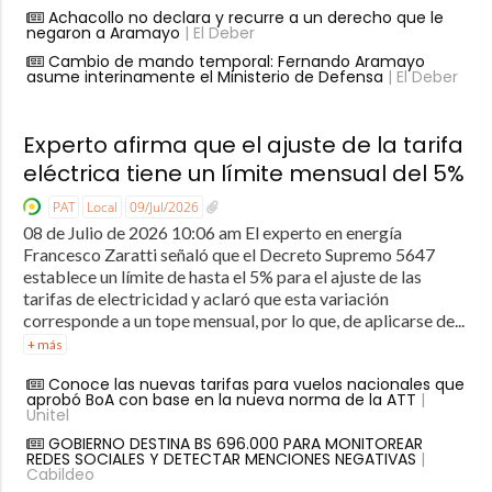
Achacollo no declara y recurre a un derecho que le
negaron a Aramayo
| El Deber
Cambio de mando temporal: Fernando Aramayo
asume interinamente el Ministerio de Defensa
| El Deber
Experto afirma que el ajuste de la tarifa
eléctrica tiene un límite mensual del 5%
PAT
Local
09/Jul/2026
08 de Julio de 2026 10:06 am El experto en energía
Francesco Zaratti señaló que el Decreto Supremo 5647
establece un límite de hasta el 5% para el ajuste de las
tarifas de electricidad y aclaró que esta variación
corresponde a un tope mensual, por lo que, de aplicarse de...
+ más
Conoce las nuevas tarifas para vuelos nacionales que
aprobó BoA con base en la nueva norma de la ATT
|
Unitel
GOBIERNO DESTINA BS 696.000 PARA MONITOREAR
REDES SOCIALES Y DETECTAR MENCIONES NEGATIVAS
|
Cabildeo