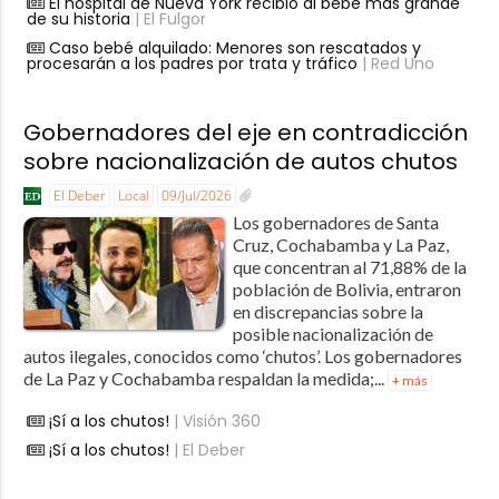
El hospital de Nueva York recibió al bebé más grande
de su historia
| El Fulgor
Caso bebé alquilado: Menores son rescatados y
procesarán a los padres por trata y tráfico
| Red Uno
Gobernadores del eje en contradicción
sobre nacionalización de autos chutos
El Deber
Local
09/Jul/2026
Los gobernadores de Santa
Cruz, Cochabamba y La Paz,
que concentran al 71,88% de la
población de Bolivia, entraron
en discrepancias sobre la
posible nacionalización de
autos ilegales, conocidos como ‘chutos’. Los gobernadores
de La Paz y Cochabamba respaldan la medida;...
+ más
¡Sí a los chutos!
| Visión 360
¡Sí a los chutos!
| El Deber