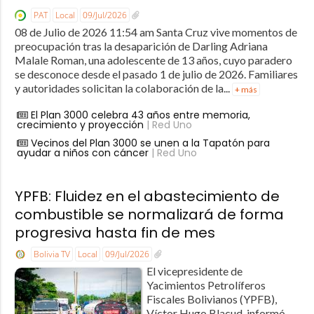
PAT
Local
09/Jul/2026
08 de Julio de 2026 11:54 am Santa Cruz vive momentos de
preocupación tras la desaparición de Darling Adriana
Malale Roman, una adolescente de 13 años, cuyo paradero
se desconoce desde el pasado 1 de julio de 2026. Familiares
y autoridades solicitan la colaboración de la...
+ más
El Plan 3000 celebra 43 años entre memoria,
crecimiento y proyección
| Red Uno
Vecinos del Plan 3000 se unen a la Tapatón para
ayudar a niños con cáncer
| Red Uno
YPFB: Fluidez en el abastecimiento de
combustible se normalizará de forma
progresiva hasta fin de mes
Bolivia TV
Local
09/Jul/2026
El vicepresidente de
Yacimientos Petrolíferos
Fiscales Bolivianos (YPFB),
Víctor Hugo Blacud, informó