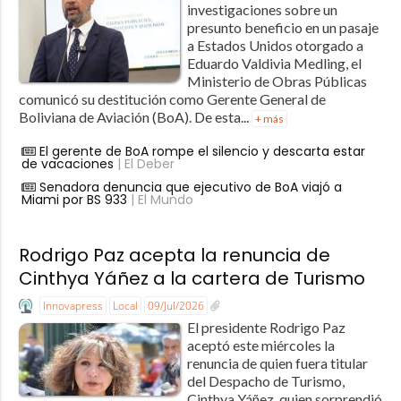
investigaciones sobre un
presunto beneficio en un pasaje
a Estados Unidos otorgado a
Eduardo Valdivia Medling, el
Ministerio de Obras Públicas
comunicó su destitución como Gerente General de
Boliviana de Aviación (BoA). De esta...
+ más
El gerente de BoA rompe el silencio y descarta estar
de vacaciones
| El Deber
Senadora denuncia que ejecutivo de BoA viajó a
Miami por BS 933
| El Mundo
Rodrigo Paz acepta la renuncia de
Cinthya Yáñez a la cartera de Turismo
Innovapress
Local
09/Jul/2026
El presidente Rodrigo Paz
aceptó este miércoles la
renuncia de quien fuera titular
del Despacho de Turismo,
Cinthya Yáñez, quien sorprendió