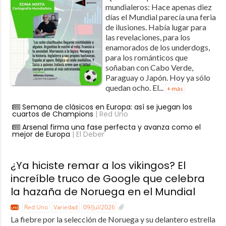
mundialeros: Hace apenas diez
días el Mundial parecía una feria
de ilusiones. Había lugar para
las revelaciones, para los
enamorados de los underdogs,
para los románticos que
soñaban con Cabo Verde,
Paraguay o Japón. Hoy ya sólo
quedan ocho. El...
+ más
Semana de clásicos en Europa: así se juegan los
cuartos de Champions
| Red Uno
Arsenal firma una fase perfecta y avanza como el
mejor de Europa
| El Deber
¿Ya hiciste remar a los vikingos? El
increíble truco de Google que celebra
la hazaña de Noruega en el Mundial
Red Uno
Variedad
09/Jul/2026
La fiebre por la selección de Noruega y su delantero estrella