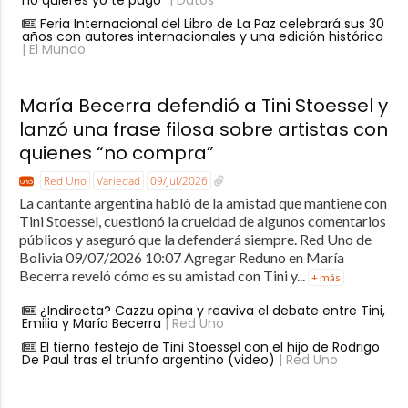
no quieres yo te pago”
| Datos
Feria Internacional del Libro de La Paz celebrará sus 30
años con autores internacionales y una edición histórica
| El Mundo
María Becerra defendió a Tini Stoessel y
lanzó una frase filosa sobre artistas con
quienes “no compra”
Red Uno
Variedad
09/Jul/2026
La cantante argentina habló de la amistad que mantiene con
Tini Stoessel, cuestionó la crueldad de algunos comentarios
públicos y aseguró que la defenderá siempre. Red Uno de
Bolivia 09/07/2026 10:07 Agregar Reduno en María
Becerra reveló cómo es su amistad con Tini y...
+ más
¿Indirecta? Cazzu opina y reaviva el debate entre Tini,
Emilia y María Becerra
| Red Uno
El tierno festejo de Tini Stoessel con el hijo de Rodrigo
De Paul tras el triunfo argentino (video)
| Red Uno