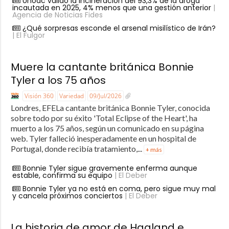
Unodc validó la incineración del 93,3% de la droga
incautada en 2025, 4% menos que una gestión anterior
|
Agencia de Noticias Fides
¿Qué sorpresas esconde el arsenal misilístico de Irán?
| El Fulgor
Muere la cantante británica Bonnie
Tyler a los 75 años
Visión 360
Variedad
09/Jul/2026
Londres, EFELa cantante británica Bonnie Tyler, conocida
sobre todo por su éxito 'Total Eclipse of the Heart', ha
muerto a los 75 años, según un comunicado en su página
web. Tyler falleció inesperadamente en un hospital de
Portugal, donde recibía tratamiento,...
+ más
Bonnie Tyler sigue gravemente enferma aunque
estable, confirma su equipo
| El Deber
Bonnie Tyler ya no está en coma, pero sigue muy mal
y cancela próximos conciertos
| El Deber
La historia de amor de Haaland e