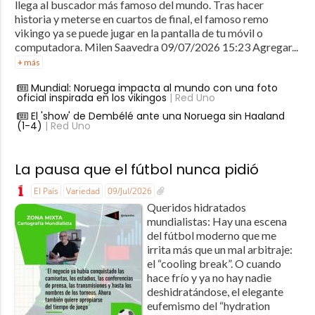
llega al buscador más famoso del mundo. Tras hacer
historia y meterse en cuartos de final, el famoso remo
vikingo ya se puede jugar en la pantalla de tu móvil o
computadora. Milen Saavedra 09/07/2026 15:23 Agregar...
+ más
Mundial: Noruega impacta al mundo con una foto
oficial inspirada en los vikingos
| Red Uno
El 'show' de Dembélé ante una Noruega sin Haaland
(1-4)
| Red Uno
La pausa que el fútbol nunca pidió
El País
Variedad
09/Jul/2026
Queridos hidratados
mundialistas: Hay una escena
del fútbol moderno que me
irrita más que un mal arbitraje:
el “cooling break”. O cuando
hace frío y ya no hay nadie
deshidratándose, el elegante
eufemismo del “hydration