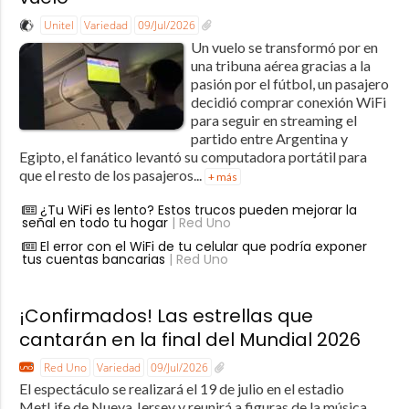
Unitel
Variedad
09/Jul/2026
Un vuelo se transformó por en
una tribuna aérea gracias a la
pasión por el fútbol, un pasajero
decidió comprar conexión WiFi
para seguir en streaming el
partido entre Argentina y
Egipto, el fanático levantó su computadora portátil para
que el resto de los pasajeros...
+ más
¿Tu WiFi es lento? Estos trucos pueden mejorar la
señal en todo tu hogar
| Red Uno
El error con el WiFi de tu celular que podría exponer
tus cuentas bancarias
| Red Uno
¡Confirmados! Las estrellas que
cantarán en la final del Mundial 2026
Red Uno
Variedad
09/Jul/2026
El espectáculo se realizará el 19 de julio en el estadio
MetLife de Nueva Jersey y reunirá a figuras de la música