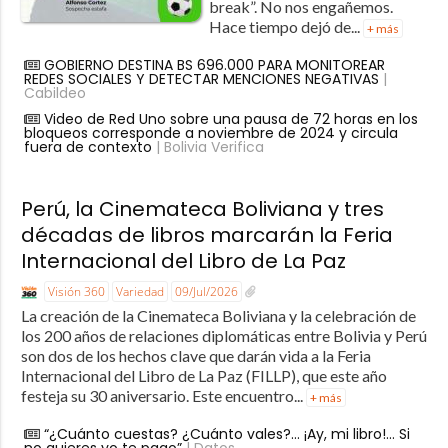
break”. No nos engañemos.
Hace tiempo dejó de...
+ más
GOBIERNO DESTINA BS 696.000 PARA MONITOREAR
REDES SOCIALES Y DETECTAR MENCIONES NEGATIVAS
|
Cabildeo
Video de Red Uno sobre una pausa de 72 horas en los
bloqueos corresponde a noviembre de 2024 y circula
fuera de contexto
| Bolivia Verifica
Perú, la Cinemateca Boliviana y tres
décadas de libros marcarán la Feria
Internacional del Libro de La Paz
Visión 360
Variedad
09/Jul/2026
La creación de la Cinemateca Boliviana y la celebración de
los 200 años de relaciones diplomáticas entre Bolivia y Perú
son dos de los hechos clave que darán vida a la Feria
Internacional del Libro de La Paz (FILLP), que este año
festeja su 30 aniversario. Este encuentro...
+ más
“¿Cuánto cuestas? ¿Cuánto vales?… ¡Ay, mi libro!… Si