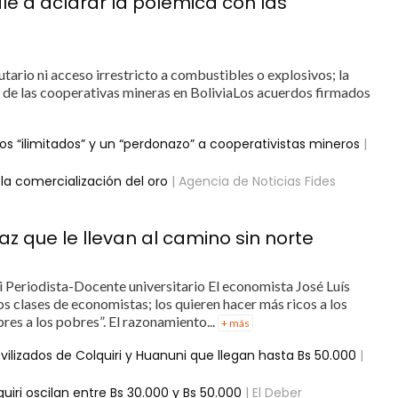
ale a aclarar la polémica con las
tario ni acceso irrestricto a combustibles o explosivos; la
 de las cooperativas mineras en BoliviaLos acuerdos firmados
s “ilimitados” y un “perdonazo” a cooperativistas mineros
|
la comercialización del oro
| Agencia de Noticias Fides
z que le llevan al camino sin norte
Periodista-Docente universitario El economista José Luís
 clases de economistas; los quieren hacer más ricos a los
es a los pobres”. El razonamiento...
+ más
ilizados de Colquiri y Huanuni que llegan hasta Bs 50.000
|
uiri oscilan entre Bs 30.000 y Bs 50.000
| El Deber