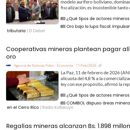
modelo aurífero boliviano, dominad
fiscalización, es insostenible tan
¿Qué tipos de actores mineros
Oro bajo la lupa fiscal: impul
tributaria
| El Deber
Cooperativas mineras plantean pagar alíc
oro
Agencia de Noticias Fides
Economía
11/Feb/2026
La Paz, 11 de febrero de 2026 (ANF
alícuota del 4,8 % a la comercializ
ley con ese propósito, afirmó la rep
¿Qué tipos de actores mineros
COMIBOL dispuso áreas mineras
en el Cerro Rico
| Radio Kollasuyo
Regalías mineras alcanzan Bs. 1.898 millo