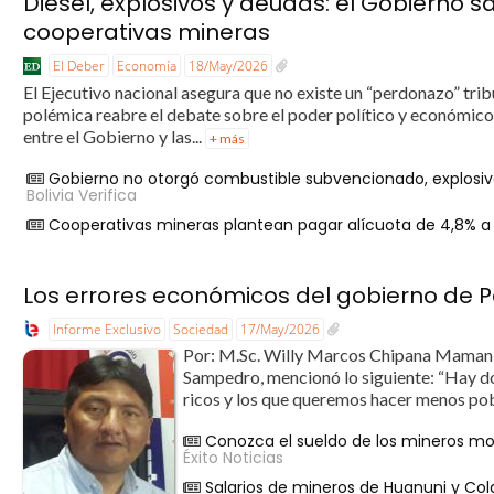
Diésel, explosivos y deudas: el Gobierno s
cooperativas mineras
El Deber
Economía
18/May/2026
El Ejecutivo nacional asegura que no existe un “perdonazo” tribu
polémica reabre el debate sobre el poder político y económico
entre el Gobierno y las...
+ más
Gobierno no otorgó combustible subvencionado, explosivo
Bolivia Verifica
Cooperativas mineras plantean pagar alícuota de 4,8% a 
Los errores económicos del gobierno de Pa
Informe Exclusivo
Sociedad
17/May/2026
Por: M.Sc. Willy Marcos Chipana Mamani 
Sampedro, mencionó lo siguiente: “Hay dos
ricos y los que queremos hacer menos pobr
Conozca el sueldo de los mineros mov
Éxito Noticias
Salarios de mineros de Huanuni y Colq