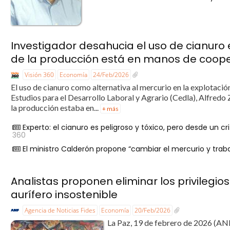
Investigador desahucia el uso de cianuro 
de la producción está en manos de coope
Visión 360
Economía
24/Feb/2026
El uso de cianuro como alternativa al mercurio en la explotació
Estudios para el Desarrollo Laboral y Agrario (Cedla), Alfredo
la producción estaba en...
+ más
Experto: el cianuro es peligroso y tóxico, pero desde un c
360
El ministro Calderón propone “cambiar el mercurio y traba
Analistas proponen eliminar los privilegi
aurífero insostenible
Agencia de Noticias Fides
Economía
20/Feb/2026
La Paz, 19 de febrero de 2026 (ANF)