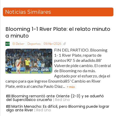
Noticias Similares
Blooming 1-1 River Plate: el relato minuto
a minuto
El Deber
Deportes
09/Abr/2026
FIN DEL PARTIDO. Blooming
1- 1 River Plate, reparto de
puntos90' 5 de añadido.88'
Valverde pide cambio. El central
de Blooming no da más.
Agotado por el esfuerzo, deja el
campo para que ingrese Enoumbá85' Cambio en River
Plate, entra al cancha Paulo Díaz...
+ más
Blooming remontó ante Oriente (2-3) y se adueñó
del Superclásico cruceño
| Red Uno
Martín Menacho: Es difícil, pero Blooming puede lograr
algo ante River
| Red Uno