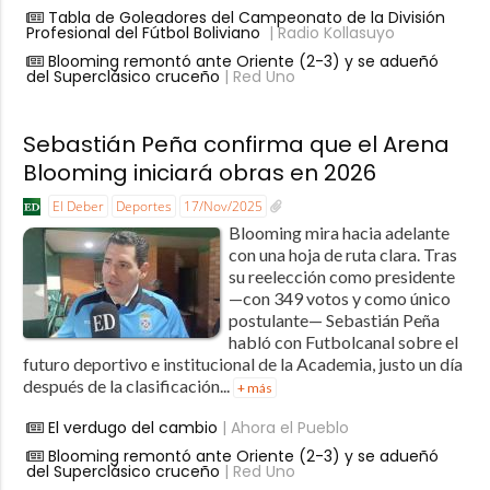
Tabla de Goleadores del Campeonato de la División
Profesional del Fútbol Boliviano
| Radio Kollasuyo
Blooming remontó ante Oriente (2-3) y se adueñó
del Superclásico cruceño
| Red Uno
Sebastián Peña confirma que el Arena
Blooming iniciará obras en 2026
El Deber
Deportes
17/Nov/2025
Blooming mira hacia adelante
con una hoja de ruta clara. Tras
su reelección como presidente
—con 349 votos y como único
postulante— Sebastián Peña
habló con Futbolcanal sobre el
futuro deportivo e institucional de la Academia, justo un día
después de la clasificación...
+ más
El verdugo del cambio
| Ahora el Pueblo
Blooming remontó ante Oriente (2-3) y se adueñó
del Superclásico cruceño
| Red Uno