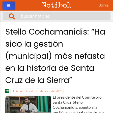
Notibol
Bolivia
menu
Stello Cochamanidis: “Ha
sido la gestión
(municipal) más nefasta
en la historia de Santa
Cruz de la Sierra”
El Deber
Local
28 de abril de 2026
El presidente del Comité pro
Santa Cruz, Stello
Cochamanidis, apuntó a la
gestión municipal saliente, a la