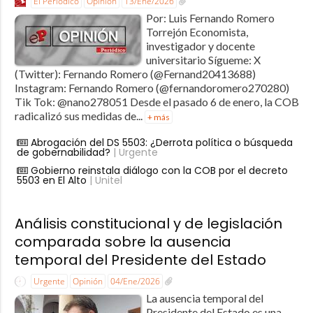
El Periódico
Opinión
13/Ene/2026
Por: Luis Fernando Romero
Torrejón Economista,
investigador y docente
universitario Sígueme: X
(Twitter): Fernando Romero (@Fernand20413688)
Instagram: Fernando Romero (@fernandoromero270280)
Tik Tok: @nano278051 Desde el pasado 6 de enero, la COB
radicalizó sus medidas de...
+ más
Abrogación del DS 5503: ¿Derrota política o búsqueda
de gobernabilidad?
| Urgente
Gobierno reinstala diálogo con la COB por el decreto
5503 en El Alto
| Unitel
Análisis constitucional y de legislación
comparada sobre la ausencia
temporal del Presidente del Estado
Urgente
Opinión
04/Ene/2026
La ausencia temporal del
Presidente del Estado es una