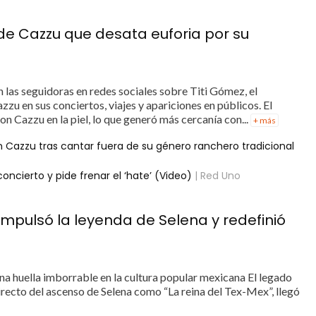
de Cazzu que desata euforia por su
n las seguidoras en redes sociales sobre Titi Gómez, el
u en sus conciertos, viajes y apariciones en públicos. El
n Cazzu en la piel, lo que generó más cercanía con...
+ más
 Cazzu tras cantar fuera de su género ranchero tradicional
ncierto y pide frenar el ‘hate’ (Video)
| Red Uno
mpulsó la leyenda de Selena y redefinió
una huella imborrable en la cultura popular mexicana El legado
directo del ascenso de Selena como “La reina del Tex-Mex”, llegó