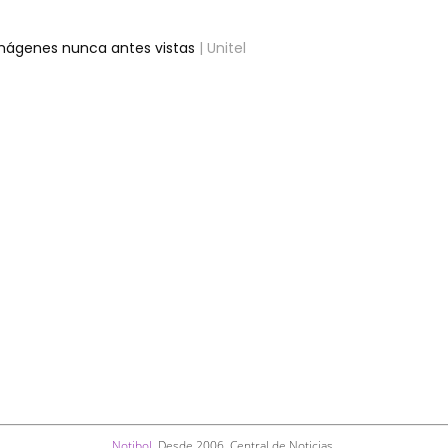
imágenes nunca antes vistas
| Unitel
Notibol
. Desde 2006. Central de Noticias.