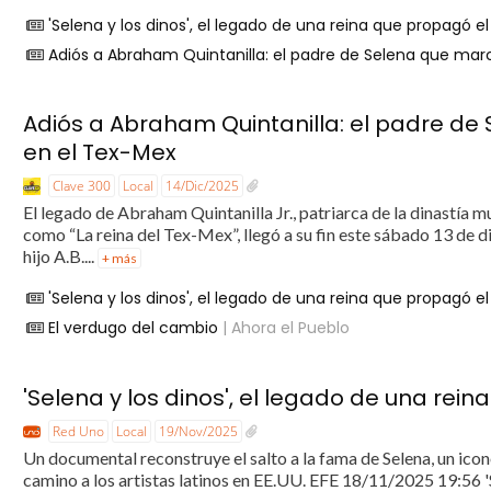
'Selena y los dinos', el legado de una reina que propagó e
Adiós a Abraham Quintanilla: el padre de Selena que ma
Adiós a Abraham Quintanilla: el padre de
en el Tex-Mex
Clave 300
Local
14/Dic/2025
El legado de Abraham Quintanilla Jr., patriarca de la dinastía m
como “La reina del Tex-Mex”, llegó a su fin este sábado 13 de d
hijo A.B....
+ más
'Selena y los dinos', el legado de una reina que propagó e
El verdugo del cambio
| Ahora el Pueblo
'Selena y los dinos', el legado de una rei
Red Uno
Local
19/Nov/2025
Un documental reconstruye el salto a la fama de Selena, un icono
camino a los artistas latinos en EE.UU. EFE 18/11/2025 19:56 'S