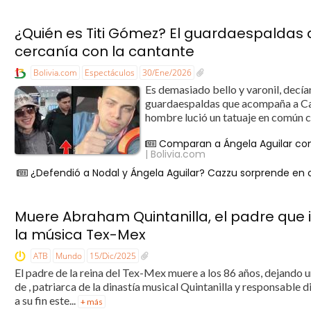
¿Quién es Titi Gómez? El guardaespaldas 
cercanía con la cantante
Bolivia.com
Espectáculos
30/Ene/2026
Es demasiado bello y varonil, decía
guardaespaldas que acompaña a Cazz
hombre lució un tatuaje en común co
Comparan a Ángela Aguilar con
| Bolivia.com
¿Defendió a Nodal y Ángela Aguilar? Cazzu sorprende en co
Muere Abraham Quintanilla, el padre que i
la música Tex-Mex
ATB
Mundo
15/Dic/2025
El padre de la reina del Tex-Mex muere a los 86 años, dejando 
de , patriarca de la dinastía musical Quintanilla y responsable 
a su fin este...
+ más