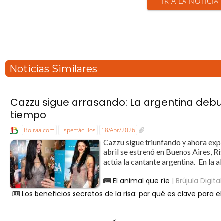
IR A LA NOTICIA
Noticias Similares
Cazzu sigue arrasando: La argentina debut
tiempo
Bolivia.com
Espectáculos
18/Abr/2026
Cazzu sigue triunfando y ahora expl
abril se estrenó en Buenos Aires, Ri
actúa la cantante argentina. En la 
El animal que ríe
| Brújula Digita
Los beneficios secretos de la risa: por qué es clave para e