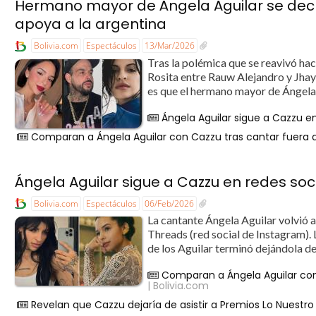
Hermano mayor de Ángela Aguilar se dec
apoya a la argentina
Bolivia.com
Espectáculos
13/Mar/2026
Tras la polémica que se reavivó hac
Rosita entre Rauw Alejandro y Jhayc
es que el hermano mayor de Ángela 
Ángela Aguilar sigue a Cazzu en
Comparan a Ángela Aguilar con Cazzu tras cantar fuera d
Ángela Aguilar sigue a Cazzu en redes soci
Bolivia.com
Espectáculos
06/Feb/2026
La cantante Ángela Aguilar volvió a
Threads (red social de Instagram). 
de los Aguilar terminó dejándola de 
Comparan a Ángela Aguilar con
| Bolivia.com
Revelan que Cazzu dejaría de asistir a Premios Lo Nuestro