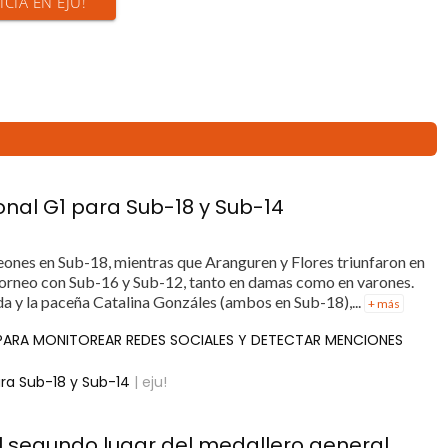
ICIA EN EJU!
onal G1 para Sub-18 y Sub-14
ones en Sub-18, mientras que Aranguren y Flores triunfaron en
torneo con Sub-16 y Sub-12, tanto en damas como en varones.
 y la paceña Catalina Gonzáles (ambos en Sub-18),...
+ más
 PARA MONITOREAR REDES SOCIALES Y DETECTAR MENCIONES
ara Sub-18 y Sub-14
| eju!
el segundo lugar del medallero general