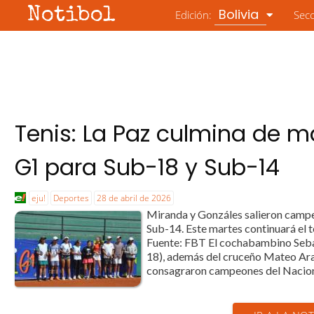
Notibol
Bolivia
Edición:
Sec
Tenis: La Paz culmina de m
G1 para Sub-18 y Sub-14
eju!
Deportes
28 de abril de 2026
Miranda y Gonzáles salieron campe
Sub-14. Este martes continuará el 
Fuente: FBT El cochabambino Seba
18), además del cruceño Mateo Ara
consagraron campeones del Nacional