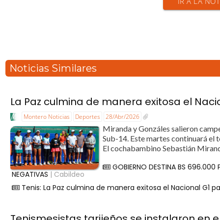
IR A LA NOT
Noticias Similares
La Paz culmina de manera exitosa el Naci
Montero Noticias
Deportes
28/Abr/2026
Miranda y Gonzáles salieron campe
Sub-14. Este martes continuará el 
El cochabambino Sebastián Miranda
GOBIERNO DESTINA BS 696.000
NEGATIVAS
| Cabildeo
Tenis: La Paz culmina de manera exitosa el Nacional G1 p
Tenismesistas tarijeños se instalaron en 