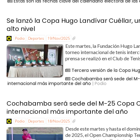
Estas son las fechas clave del calendario electoral de la
Se lanzó la Copa Hugo Landívar Cuéllar, u
alto nivel
Podio
Deportes
19/Nov/2025
Este martes, la Fundación Hugo Land
torneo internacional de tenis inte
prensa se realizó en el Club de Teni
Tercera versión de la Copa Hu
Cochabamba será sede del M-25
internacional más importante del año
| Podio
Cochabamba será sede del M-25 Copa Cop
internacional más importante del año
Podio
Deportes
18/Nov/2025
Desde este martes y hasta el domi
de 2025, el Open Championship Te