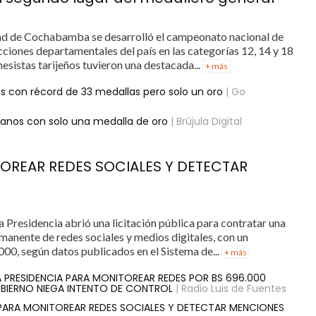
udad de Cochabamba se desarrolló el campeonato nacional de
ecciones departamentales del país en las categorías 12, 14 y 18
esistas tarijeños tuvieron una destacada...
+ más
nos con récord de 33 medallas pero solo un oro
| Go
arianos con solo una medalla de oro
| Brújula Digital
TOREAR REDES SOCIALES Y DETECTAR
a Presidencia abrió una licitación pública para contratar una
anente de redes sociales y medios digitales, con un
000, según datos publicados en el Sistema de...
+ más
LA PRESIDENCIA PARA MONITOREAR REDES POR BS 696.000
BIERNO NIEGA INTENTO DE CONTROL
| Radio Luis de Fuentes
 PARA MONITOREAR REDES SOCIALES Y DETECTAR MENCIONES