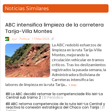
Noticias Similares
ABC intensifica limpieza de la carretera
Tarija-Villa Montes
eju!
Política
17/Mar/2026
La ABC redobló esfuerzos de
limpieza en la ruta Tarija-Villa
Montes, mejorando la
circulación vehicular en tramos
críticos. Tras los deslizamientos
registrados la pasada semana, la
Administradora Boliviana de
Carreteras intensifica las
labores de limpieza en la ruta Tarija...
+ más
La ABC decidió retomar la competenciade Río Isiri-La
Central sub tramo 2
| El Periódico
ABC retoma competencias de la ruta Isiri–La Central y
reactiva la conexión estratégica del Chaco con Tarija
| El
Deber