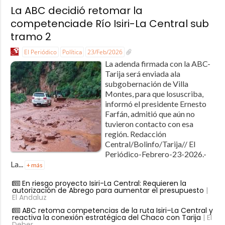
La ABC decidió retomar la
competenciade Río Isiri-La Central sub
tramo 2
El Periódico
Política
23/Feb/2026
La adenda firmada con la ABC-
Tarija será enviada ala
subgobernación de Villa
Montes, para que losuscriba,
informó el presidente Ernesto
Farfán, admitió que aún no
tuvieron contacto con esa
región. Redacción
Central/Bolinfo/Tarija// El
Periódico-Febrero-23-2026.-
La...
+ más
En riesgo proyecto Isiri-La Central: Requieren la
autorización de Abrego para aumentar el presupuesto
|
El Andaluz
ABC retoma competencias de la ruta Isiri–La Central y
reactiva la conexión estratégica del Chaco con Tarija
| El
Deber