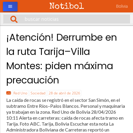
Notibol
Bolivia
menu
¡Atención! Derrumbe en
la ruta Tarija–Villa
Montes: piden máxima
precaución
Red Uno
Sociedad
28 de abril de 2026
La caída de rocas se registró en el sector San Simón, en el
subtramo Entre Ríos–Palos Blancos. Personal y maquinaria
ya trabajan en la zona. Red Uno de Bolivia 28/04/2026
10:11 Alerta en carreteras: caída de rocas afecta tramo en
Tarija. Foto ABC. Tarija, Bolivia Escuchar esta nota La
Administradora Boliviana de Carreteras reportó un