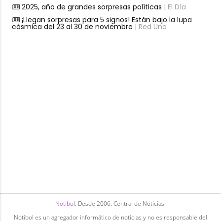
2025, año de grandes sorpresas políticas
| El Día
¡Llegan sorpresas para 5 signos! Están bajo la lupa
cósmica del 23 al 30 de noviembre
| Red Uno
Notibol
. Desde 2006. Central de Noticias.
Notibol es un agregador informático de noticias y no es responsable del