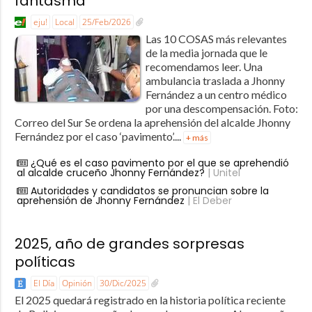
fantasma’
eju!
Local
25/Feb/2026
Las 10 COSAS más relevantes
de la media jornada que le
recomendamos leer. Una
ambulancia traslada a Jhonny
Fernández a un centro médico
por una descompensación. Foto:
Correo del Sur Se ordena la aprehensión del alcalde Jhonny
Fernández por el caso ‘pavimento’....
+ más
¿Qué es el caso pavimento por el que se aprehendió
al alcalde cruceño Jhonny Fernández?
| Unitel
Autoridades y candidatos se pronuncian sobre la
aprehensión de Jhonny Fernández
| El Deber
2025, año de grandes sorpresas
políticas
El Día
Opinión
30/Dic/2025
El 2025 quedará registrado en la historia política reciente