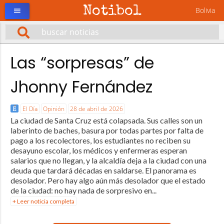
Notibol
Bolivia
menu
Las “sorpresas” de
Jhonny Fernández
El Día
Opinión
28 de abril de 2026
La ciudad de Santa Cruz está colapsada. Sus calles son un
laberinto de baches, basura por todas partes por falta de
pago a los recolectores, los estudiantes no reciben su
desayuno escolar, los médicos y enfermeras esperan
salarios que no llegan, y la alcaldía deja a la ciudad con una
deuda que tardará décadas en saldarse. El panorama es
desolador. Pero hay algo aún más desolador que el estado
de la ciudad: no hay nada de sorpresivo en...
+ Leer noticia completa