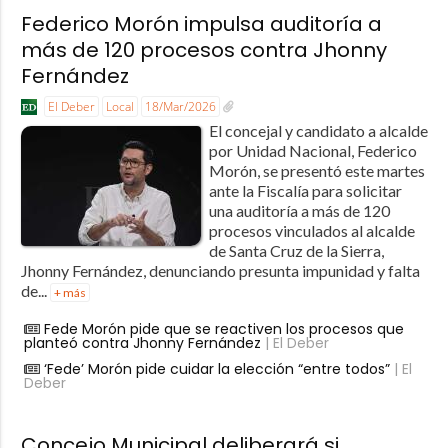
Federico Morón impulsa auditoría a
más de 120 procesos contra Jhonny
Fernández
El Deber
Local
18/Mar/2026
El concejal y candidato a alcalde
por Unidad Nacional, Federico
Morón, se presentó este martes
ante la Fiscalía para solicitar
una auditoría a más de 120
procesos vinculados al alcalde
de Santa Cruz de la Sierra,
Jhonny Fernández, denunciando presunta impunidad y falta
de...
+ más
Fede Morón pide que se reactiven los procesos que
planteó contra Jhonny Fernández
| El Deber
‘Fede’ Morón pide cuidar la elección “entre todos”
| El
Deber
Concejo Municipal deliberará si