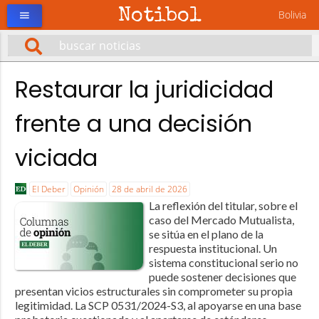
Notibol
Bolivia
menu
Restaurar la juridicidad
frente a una decisión
viciada
El Deber
Opinión
28 de abril de 2026
La reflexión del titular, sobre el
caso del Mercado Mutualista,
se sitúa en el plano de la
respuesta institucional. Un
sistema constitucional serio no
puede sostener decisiones que
presentan vicios estructurales sin comprometer su propia
legitimidad. La SCP 0531/2024-S3, al apoyarse en una base