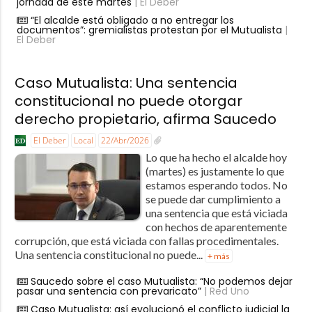
jornada de este martes
| El Deber
“El alcalde está obligado a no entregar los
documentos”: gremialistas protestan por el Mutualista
|
El Deber
Caso Mutualista: Una sentencia
constitucional no puede otorgar
derecho propietario, afirma Saucedo
El Deber
Local
22/Abr/2026
Lo que ha hecho el alcalde hoy
(martes) es justamente lo que
estamos esperando todos. No
se puede dar cumplimiento a
una sentencia que está viciada
con hechos de aparentemente
corrupción, que está viciada con fallas procedimentales.
Una sentencia constitucional no puede...
+ más
Saucedo sobre el caso Mutualista: “No podemos dejar
pasar una sentencia con prevaricato”
| Red Uno
Caso Mutualista: así evolucionó el conflicto judicial la