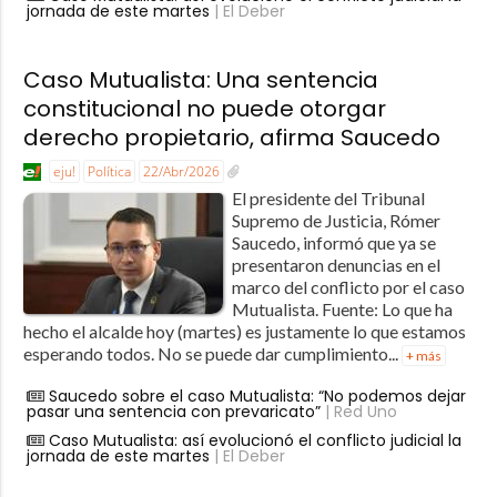
jornada de este martes
| El Deber
Caso Mutualista: Una sentencia
constitucional no puede otorgar
derecho propietario, afirma Saucedo
eju!
Política
22/Abr/2026
El presidente del Tribunal
Supremo de Justicia, Rómer
Saucedo, informó que ya se
presentaron denuncias en el
marco del conflicto por el caso
Mutualista. Fuente: Lo que ha
hecho el alcalde hoy (martes) es justamente lo que estamos
esperando todos. No se puede dar cumplimiento...
+ más
Saucedo sobre el caso Mutualista: “No podemos dejar
pasar una sentencia con prevaricato”
| Red Uno
Caso Mutualista: así evolucionó el conflicto judicial la
jornada de este martes
| El Deber